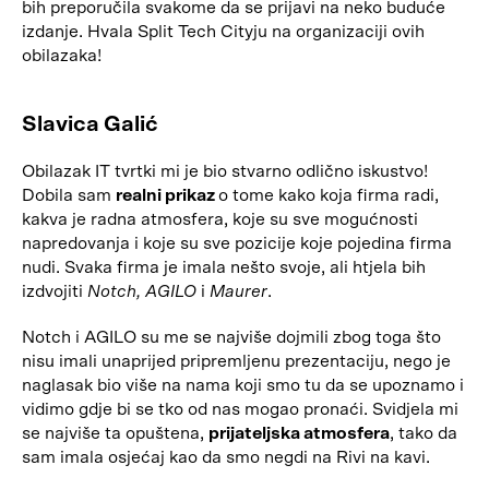
bih preporučila svakome da se prijavi na neko buduće
izdanje. Hvala Split Tech Cityju na organizaciji ovih
obilazaka!
Slavica Galić
Obilazak IT tvrtki mi je bio stvarno odlično iskustvo!
Dobila sam
realni prikaz
o tome kako koja firma radi,
kakva je radna atmosfera, koje su sve mogućnosti
napredovanja i koje su sve pozicije koje pojedina firma
nudi. Svaka firma je imala nešto svoje, ali htjela bih
izdvojiti
Notch, AGILO
i
Maurer
.
Notch i AGILO su me se najviše dojmili zbog toga što
nisu imali unaprijed pripremljenu prezentaciju, nego je
naglasak bio više na nama koji smo tu da se upoznamo i
vidimo gdje bi se tko od nas mogao pronaći. Svidjela mi
se najviše ta opuštena,
prijateljska atmosfera
, tako da
sam imala osjećaj kao da smo negdi na Rivi na kavi.