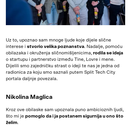
Uz to, upoznao sam mnoge ljude koje dijele slične
interese i
stvorio velika poznanstva
. Nadalje, pomoću
obilazaka i okruženja sličnomišljenicima,
rodila se ideja
o startupu i partnerstvo između Tine, Lovre i mene.
Dijelili smo zajedničku strast o ideji te nas je jedna od
radionica za koju smo saznali putem Split Tech City
portala daljnje povezala.
Nikolina Maglica
Kroz ove obilaske sam upoznala puno ambicioznih ljudi,
što mi je
pomoglo da i ja postanem sigurnija u ono što
želim
.