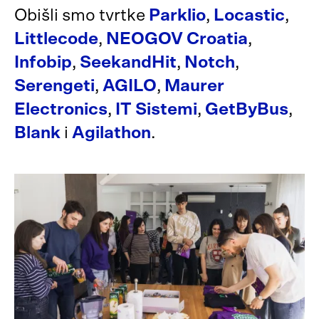
Obišli smo tvrtke
Parklio
,
Locastic
,
Littlecode
,
NEOGOV Croatia
,
Infobip
,
SeekandHit
,
Notch
,
Serengeti
,
AGILO
,
Maurer
Electronics
,
IT Sistemi
,
GetByBus
,
Blank
i
Agilathon
.