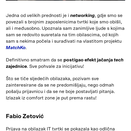
Jedna od velikih prednosti je i
networking
, gdje smo se
povezali s brojnim zaposlenicima tvrtki koje smo obišli,
ali i međusobno. Upoznala sam zanimljive ljude s kojima
sam se redovito susretala na tim obilascima, od kojih
sam s nekima počela i surađivati na vlastitom projektu
MatchKo
.
Definitivno smatram da se
postigao efekt jačanja
tech
zajednice
. Sve pohvale za inicijativu!
Što se tiče sljedećih obilazaka, pozivam sve
zainteresirane da se ne predomišljaju, nego odmah
pošalju prijavnicu i da se ne boje postavljati pitanja.
Izlazak iz comfort zone je put prema rastu!
Fabio Zetović
Prijava na obilazak IT tvrtki se pokazala kao odlična