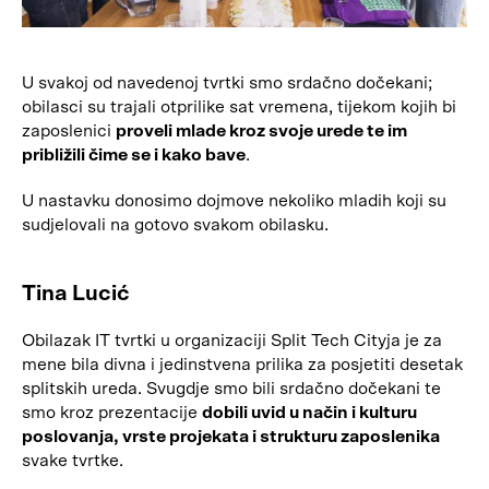
U svakoj od navedenoj tvrtki smo srdačno dočekani;
obilasci su trajali otprilike sat vremena, tijekom kojih bi
zaposlenici
proveli mlade kroz svoje urede te im
približili čime se i kako bave
.
U nastavku donosimo dojmove nekoliko mladih koji su
sudjelovali na gotovo svakom obilasku.
Tina Lucić
Obilazak IT tvrtki u organizaciji Split Tech Cityja je za
mene bila divna i jedinstvena prilika za posjetiti desetak
splitskih ureda. Svugdje smo bili srdačno dočekani te
smo kroz prezentacije
dobili uvid u način i kulturu
poslovanja, vrste projekata i strukturu zaposlenika
svake tvrtke.