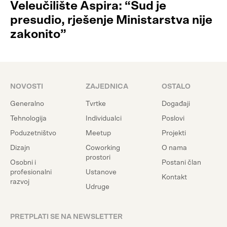
Veleučilište Aspira: “Sud je
presudio, rješenje Ministarstva nije
zakonito”
NOVOSTI
ZAJEDNICA
OSTALO
Generalno
Tvrtke
Događaji
Tehnologija
Individualci
Poslovi
Poduzetništvo
Meetup
Projekti
Dizajn
Coworking
O nama
prostori
Osobni i
Postani član
profesionalni
Ustanove
Kontakt
razvoj
Udruge
PRETPLATI SE NA NEWSLETTER