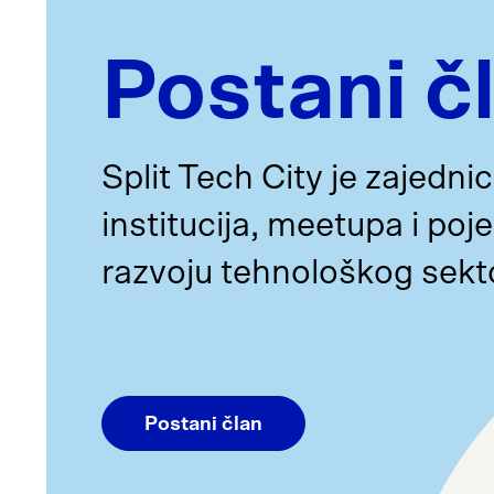
Postani č
Split Tech City je zajedni
institucija, meetupa i poj
razvoju tehnološkog sektora
Postani član