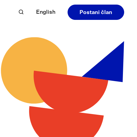
English
Postani član