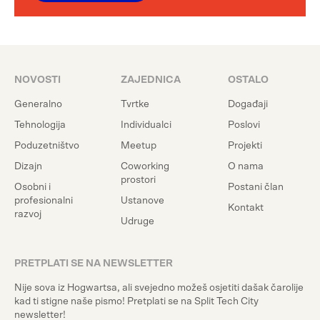
NOVOSTI
ZAJEDNICA
OSTALO
Generalno
Tvrtke
Događaji
Tehnologija
Individualci
Poslovi
Poduzetništvo
Meetup
Projekti
Dizajn
Coworking
O nama
prostori
Osobni i
Postani član
profesionalni
Ustanove
Kontakt
razvoj
Udruge
PRETPLATI SE NA NEWSLETTER
Nije sova iz Hogwartsa, ali svejedno možeš osjetiti dašak čarolije
kad ti stigne naše pismo! Pretplati se na Split Tech City
newsletter!