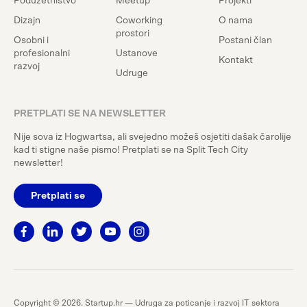
Poduzetništvo
Meetup
Projekti
Dizajn
Coworking
O nama
prostori
Osobni i
Postani član
profesionalni
Ustanove
Kontakt
razvoj
Udruge
PRETPLATI SE NA NEWSLETTER
Nije sova iz Hogwartsa, ali svejedno možeš osjetiti dašak čarolije
kad ti stigne naše pismo! Pretplati se na Split Tech City
newsletter!
Pretplati se
Copyright © 2026. Startup.hr — Udruga za poticanje i razvoj IT sektora