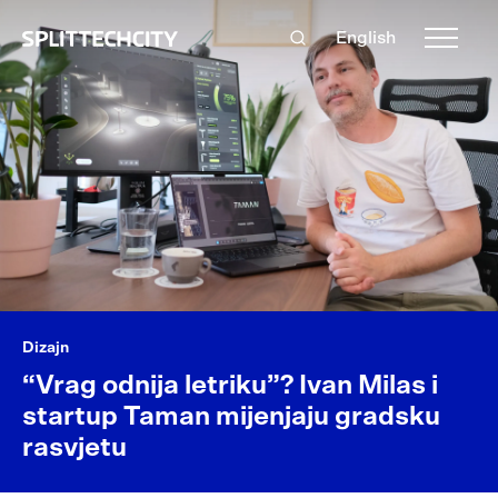
English
Dizajn
“Vrag odnija letriku”? Ivan Milas i
startup Taman mijenjaju gradsku
rasvjetu