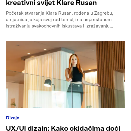
kreativni svijet Klare Rusan
Početak stvaranja Klara Rusan, rođena u Zagrebu,
umjetnica je koja svoj rad temelji na neprestanom
istraživanju svakodnevnih iskustava i izražavanju…
Dizajn
UX/UI dizajn: Kako okidačima doći