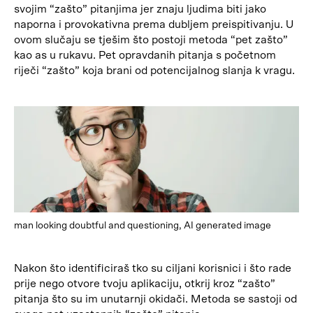
svojim “zašto” pitanjima jer znaju ljudima biti jako
naporna i provokativna prema dubljem preispitivanju. U
ovom slučaju se tješim što postoji metoda “pet zašto”
kao as u rukavu. Pet opravdanih pitanja s početnom
riječi “zašto” koja brani od potencijalnog slanja k vragu.
man looking doubtful and questioning, AI generated image
Nakon što identificiraš tko su ciljani korisnici i što rade
prije nego otvore tvoju aplikaciju, otkrij kroz “zašto”
pitanja što su im unutarnji okidači. Metoda se sastoji od