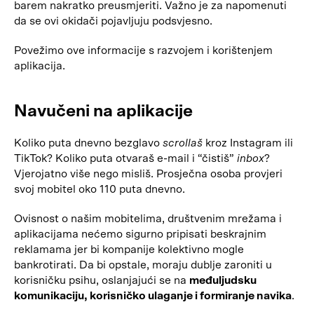
barem nakratko preusmjeriti. Važno je za napomenuti
da se ovi okidači pojavljuju podsvjesno.
Povežimo ove informacije s razvojem i korištenjem
aplikacija.
Navučeni na aplikacije
Koliko puta dnevno bezglavo
scrollaš
kroz Instagram ili
TikTok? Koliko puta otvaraš e-mail i “čistiš”
inbox
?
Vjerojatno više nego misliš. Prosječna osoba provjeri
svoj mobitel oko 110 puta dnevno.
Ovisnost o našim mobitelima, društvenim mrežama i
aplikacijama nećemo sigurno pripisati beskrajnim
reklamama jer bi kompanije kolektivno mogle
bankrotirati. Da bi opstale, moraju dublje zaroniti u
korisničku psihu, oslanjajući se na
međuljudsku
komunikaciju, korisničko ulaganje i formiranje navika
.