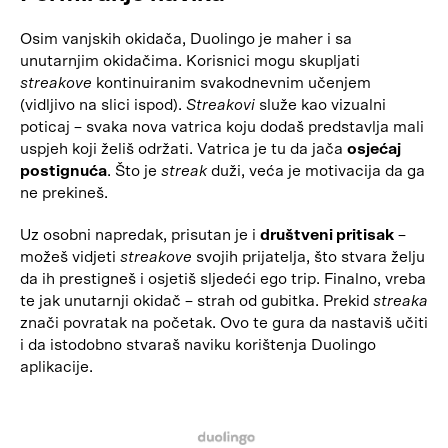
Osim vanjskih okidača, Duolingo je maher i sa
unutarnjim okidačima. Korisnici mogu skupljati
streakove
kontinuiranim svakodnevnim učenjem
(vidljivo na slici ispod).
Streakovi
služe kao vizualni
poticaj – svaka nova vatrica koju dodaš predstavlja mali
uspjeh koji želiš održati. Vatrica je tu da jača
osjećaj
postignuća
. Što je
streak
duži, veća je motivacija da ga
ne prekineš.
Uz osobni napredak, prisutan je i
društveni pritisak
–
možeš vidjeti
streakove
svojih prijatelja, što stvara želju
da ih prestigneš i osjetiš sljedeći ego trip. Finalno, vreba
te jak unutarnji okidač – strah od gubitka. Prekid
streaka
znači povratak na početak. Ovo te gura da nastaviš učiti
i da istodobno stvaraš naviku korištenja Duolingo
aplikacije.