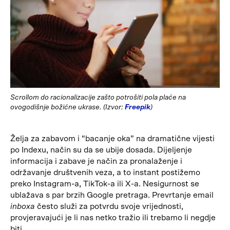
Scrollom do racionalizacije zašto potrošiti pola plaće na
ovogodišnje božićne ukrase. (Izvor:
Freepik
)
Želja za zabavom i “bacanje oka” na dramatične vijesti
po Indexu, način su da se ubije dosada. Dijeljenje
informacija i zabave je način za pronalaženje i
održavanje društvenih veza, a to instant postižemo
preko Instagram-a, TikTok-a ili X-a. Nesigurnost se
ublažava s par brzih Google pretraga. Prevrtanje email
inboxa
često služi za potvrdu svoje vrijednosti,
provjeravajući je li nas netko tražio ili trebamo li negdje
biti.