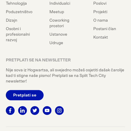
Tehnologija
Individualci
Poslovi
Poduzetništvo
Meetup
Projekti
Dizajn
Coworking
O nama
prostori
Osobni i
Postani član
profesionalni
Ustanove
Kontakt
razvoj
Udruge
PRETPLATI SE NA NEWSLETTER
Nije sova iz Hogwartsa, ali svejedno možeš osjetiti dašak čarolije
kad ti stigne naše pismo! Pretplati se na Split Tech City
newsletter!
Pretplati se