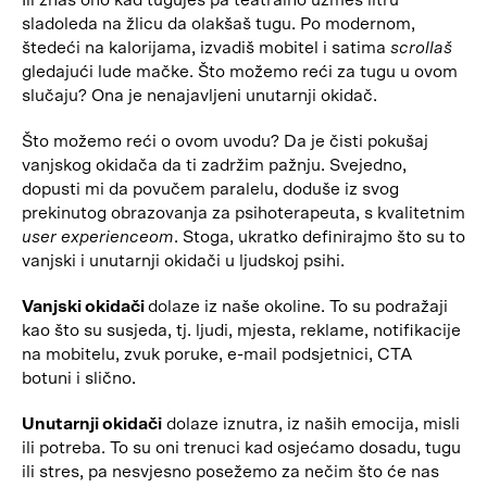
Ili znaš ono kad tuguješ pa teatralno uzmeš litru
sladoleda na žlicu da olakšaš tugu. Po modernom,
štedeći na kalorijama, izvadiš mobitel i satima
scrollaš
gledajući lude mačke. Što možemo reći za tugu u ovom
slučaju? Ona je nenajavljeni unutarnji okidač.
Što možemo reći o ovom uvodu? Da je čisti pokušaj
vanjskog okidača da ti zadržim pažnju. Svejedno,
dopusti mi da povučem paralelu, doduše iz svog
prekinutog obrazovanja za psihoterapeuta, s kvalitetnim
user experienceom
. Stoga, ukratko definirajmo što su to
vanjski i unutarnji okidači u ljudskoj psihi.
Vanjski okidači
dolaze iz naše okoline. To su podražaji
kao što su susjeda, tj. ljudi, mjesta, reklame, notifikacije
na mobitelu, zvuk poruke, e-mail podsjetnici, CTA
botuni i slično.
Unutarnji okidači
dolaze iznutra, iz naših emocija, misli
ili potreba. To su oni trenuci kad osjećamo dosadu, tugu
ili stres, pa nesvjesno posežemo za nečim što će nas