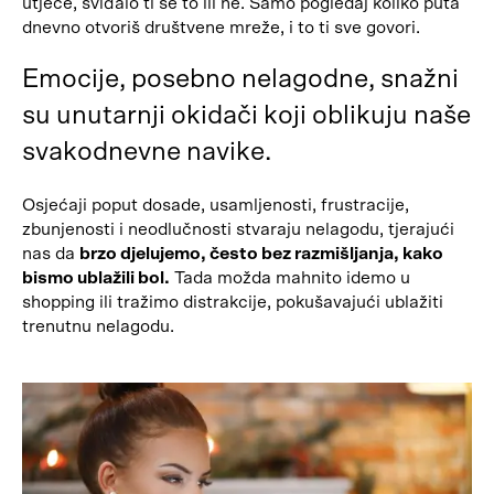
utječe, sviđalo ti se to ili ne. Samo pogledaj koliko puta
dnevno otvoriš društvene mreže, i to ti sve govori.
Emocije, posebno nelagodne, snažni
su unutarnji okidači koji oblikuju naše
svakodnevne navike.
Osjećaji poput dosade, usamljenosti, frustracije,
zbunjenosti i neodlučnosti stvaraju nelagodu, tjerajući
nas da
brzo djelujemo, često bez razmišljanja, kako
bismo ublažili bol.
Tada možda mahnito idemo u
shopping ili tražimo distrakcije, pokušavajući ublažiti
trenutnu nelagodu.