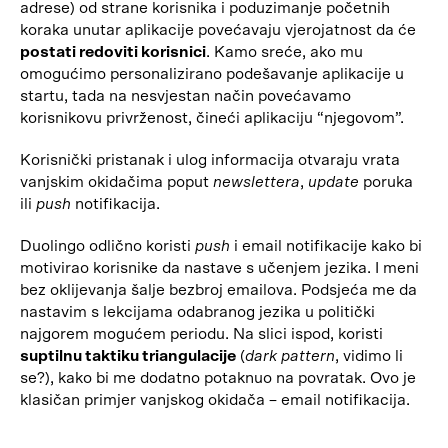
adrese) od strane korisnika i poduzimanje početnih
koraka unutar aplikacije povećavaju vjerojatnost da će
postati redoviti korisnici
. Kamo sreće, ako mu
omogućimo personalizirano podešavanje aplikacije u
startu, tada na nesvjestan način povećavamo
korisnikovu privrženost, čineći aplikaciju “njegovom”.
Korisnički pristanak i ulog informacija otvaraju vrata
vanjskim okidačima poput
newslettera
,
update
poruka
ili
push
notifikacija.
Duolingo odlično koristi
push
i email notifikacije kako bi
motivirao korisnike da nastave s učenjem jezika. I meni
bez oklijevanja šalje bezbroj emailova. Podsjeća me da
nastavim s lekcijama odabranog jezika u politički
najgorem mogućem periodu. Na slici ispod, koristi
suptilnu taktiku triangulacije
(
dark pattern
, vidimo li
se?), kako bi me dodatno potaknuo na povratak. Ovo je
klasičan primjer vanjskog okidača – email notifikacija.