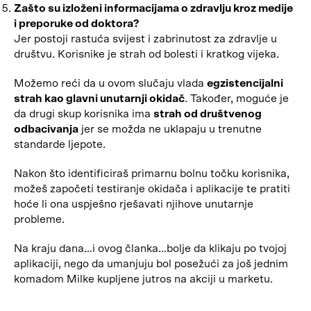
Zašto su izloženi informacijama o zdravlju kroz medije
i preporuke od doktora?
Jer postoji rastuća svijest i zabrinutost za zdravlje u
društvu. Korisnike je strah od bolesti i kratkog vijeka.
Možemo reći da u ovom slučaju vlada
egzistencijalni
strah kao glavni unutarnji okidač
. Također, moguće je
da drugi skup korisnika ima
strah od društvenog
odbacivanja
jer se možda ne uklapaju u trenutne
standarde ljepote.
Nakon što identificiraš primarnu bolnu točku korisnika,
možeš započeti testiranje okidača i aplikacije te pratiti
hoće li ona uspješno rješavati njihove unutarnje
probleme.
Na kraju dana…i ovog članka…bolje da klikaju po tvojoj
aplikaciji, nego da umanjuju bol posežući za još jednim
komadom Milke kupljene jutros na akciji u marketu.