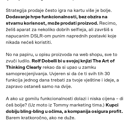
Strategija prodaje često igra na kartu više je bolje.
Dodavanje hrpe funkcionalnosti, bez obzira na
stvarnu korisnost, može prodati proizvod.
Recimo,
želiš aparat za nekoliko dobrih selfieja, ali završiš s
napucanim DSLR-om punim naprednih postavki koje
nikada nećeš koristiti.
No na papiru, u opisu proizvoda na web shopu, sve to
zvuči ludilo.
Rolf Dobelli bi u svojoj knjizi The Art of
Thinking Clearly
rekao da si upao u zamku
samoprecjenjivanja. Uvjeren si da će ti svih tih 30
funkcija jednog dana trebati za tvoje vještine i ideje, a
zapravo ostaneš samo na dvije.
A ako uz gomilu funkcionalnosti dolazi i niska cijena – di
ćeš bolje? (Uz moto iz Tommy marketing tima.)
Kupci
dobiju bling-bling u očima, a kompanija osigura profit.
Barem kratkoročno, ako ne duže.