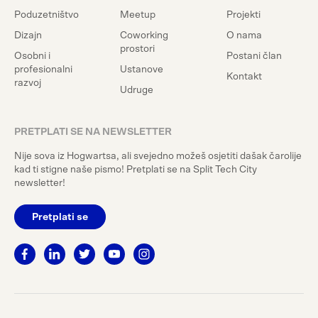
Poduzetništvo
Meetup
Projekti
Dizajn
Coworking
O nama
prostori
Osobni i
Postani član
profesionalni
Ustanove
Kontakt
razvoj
Udruge
PRETPLATI SE NA NEWSLETTER
Nije sova iz Hogwartsa, ali svejedno možeš osjetiti dašak čarolije
kad ti stigne naše pismo! Pretplati se na Split Tech City
newsletter!
Pretplati se