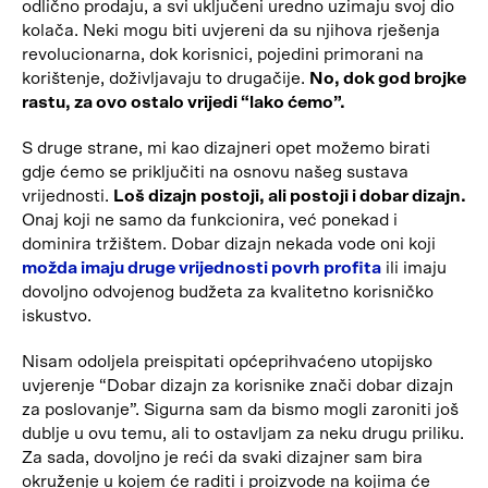
odlično prodaju, a svi uključeni uredno uzimaju svoj dio
kolača. Neki mogu biti uvjereni da su njihova rješenja
revolucionarna, dok korisnici, pojedini primorani na
korištenje, doživljavaju to drugačije.
No, dok god brojke
rastu, za ovo ostalo vrijedi “lako ćemo”.
S druge strane, mi kao dizajneri opet možemo birati
gdje ćemo se priključiti na osnovu našeg sustava
vrijednosti.
Loš dizajn postoji, ali postoji i dobar dizajn.
Onaj koji ne samo da funkcionira, već ponekad i
dominira tržištem. Dobar dizajn nekada vode oni koji
možda imaju druge vrijednosti povrh profita
ili imaju
dovoljno odvojenog budžeta za kvalitetno korisničko
iskustvo.
Nisam odoljela preispitati općeprihvaćeno utopijsko
uvjerenje “Dobar dizajn za korisnike znači dobar dizajn
za poslovanje”. Sigurna sam da bismo mogli zaroniti još
dublje u ovu temu, ali to ostavljam za neku drugu priliku.
Za sada, dovoljno je reći da svaki dizajner sam bira
okruženje u kojem će raditi i proizvode na kojima će