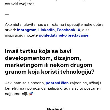
ostaviti svoj trag.
—
Ako niste, ulovite nas u mrežama i upecajte neke dobre
stvari:
Instagram
,
LinkedIn
,
Facebook,
X
, a za
inspiraciju možete
pogledati neko pre
davanje.
Imaš tvrtku koja se bavi
developmentom, dizajnom,
marketingom ili nekom drugom
granom koja koristi tehnologiju?
Javi nam se slobodno,
postani član
zajednice, uživaj u
benefitima i pomozi da najlipši grad na svitu postane i
najpametniji.
Podijeli