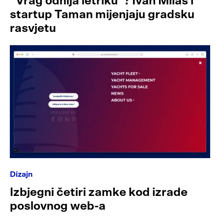
“Vrag odnija letriku”? Ivan Milas i
startup Taman mijenjaju gradsku
rasvjetu
Dizajn
Izbjegni četiri zamke kod izrade
poslovnog web-a