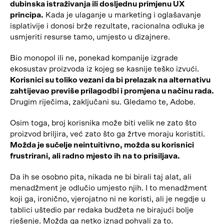
dubinska istraživanja ili dosljednu primjenu UX
principa.
Kada je ulaganje u marketing i oglašavanje
isplativije i donosi brže rezultate, racionalna odluka je
usmjeriti resurse tamo, umjesto u dizajnere.
Bio monopol ili ne, ponekad kompanije izgrade
ekosustav proizvoda iz kojeg se kasnije teško izvući.
Korisnici su toliko vezani da bi prelazak na alternativu
zahtijevao previše prilagodbi i promjena u načinu rada.
Drugim riječima, zaključani su. Gledamo te, Adobe.
Osim toga, broj korisnika može biti velik ne zato što
proizvod briljira, već zato što ga žrtve moraju koristiti.
Možda je sučelje neintuitivno, možda su korisnici
frustrirani, ali radno mjesto ih na to prisiljava.
Da ih se osobno pita, nikada ne bi birali taj alat, ali
menadžment je odlučio umjesto njih. I to menadžment
koji ga, ironično, vjerojatno ni ne koristi, ali je negdje u
tablici uštedio par redaka budžeta ne birajući bolje
rješenje. Možda ga netko iznad pohvali za to.