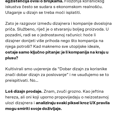
egzistencija ovisi o brojkama.
Filozofija korisničkog
iskustva često se sudara s ekonomskom realnošću.
Ulaganje u dizajn se treba moći isplatiti.
Zato je razgovor između dizajnera i kompanije dvoslojna
priča. Službeno, riječ je o stvaranju boljeg proizvoda. U
pozadini, radi se o jednostavnoj računici: hoće li
dizajner donijeti više prihoda nego što kompanija na
njega potroši? Kad maknemo sve utopijske ideale,
ostaje samo ključno pitanje: je li kompanija na kraju u
plusu?
Kultivirali smo uvjerenje da “Dobar dizajn za korisnike
znači dobar dizajn za poslovanje” i ne usuđujemo se to
preispitivati. No…
Loš dizajn prodaje.
Znam, zvuči grozno. Kao jeftina
hereza, ali oni koji uporno propovijedaju o neizostavnoj
ulozi dizajnera i
analiziraju svaki piksel kroz UX pravila
mogu smiriti svoje doživljaje.