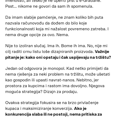
imenovati, ali teško je ne uperiti prst u e-Građane.
Psst… nikome ne govori da sam ih spomenula.
Da imam slabije pamćenje, ne znam koliko bih puta
nazvala računovođu da dođem do bilo koje
funkcionalnosti koja mi nažalost povremeno zatreba. I
nema druge opcije za ovo. Nema.
Nije to izoliran slučaj. Ima ih. Bome ih ima. No, nije mi
cilj raditi crnu listu loše dizajniranih proizvoda.
Važnije
pitanje je: kako oni opstaju i čak uspijevaju na tržištu?
Jedan od odgovora je monopol. Kad netko primijeti da
nema rješenja za neki problem na tržištu, može ušetati
kao gospodin ili upasti navrat-nanos. Nebitno, jer
prostora za kupcima i rastom ima dovoljno. Njegova
moguća strategija? Dizajn za prodaju.
Ovakva strategija fokusira se na brzo privlačenje
kupaca i maksimiziranje konverzija.
Ako je
konkurencija slaba ili ne postoji, nema pritiska za