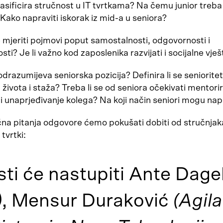
asificira stručnost u IT tvrtkama? Na čemu junior treba 
? Kako napraviti iskorak iz mid-a u seniora?
e mjeriti pojmovi poput samostalnosti, odgovornosti i
sti? Je li važno kod zaposlenika razvijati i socijalne vješ
drazumijeva seniorska pozicija? Definira li se senioritet
ivota i staža? Treba li se od seniora očekivati mentorir
 i unaprjeđivanje kolega? Na koji način seniori mogu na
ična pitanja odgovore ćemo pokušati dobiti od stručnjaka
 tvrtki:
sti će nastupiti Ante Dage
)
, Mensur Duraković
(Agil