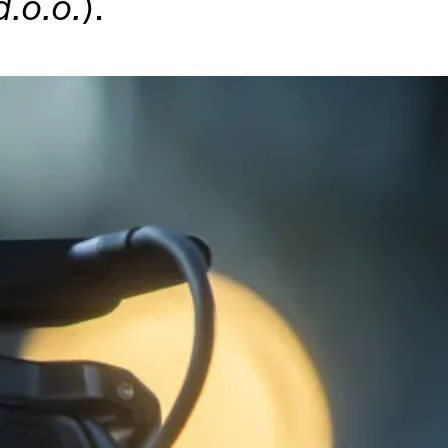
d.o.o.
).