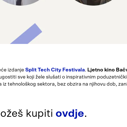
reće izdanje
Split Tech City Festivala
.
Ljetno kino Bačv
gostiti sve koji žele slušati o inspirativnim poduzetničk
 iz tehnološkog sektora, bez obzira na njihovu dob, zan
ožeš kupiti
ovdje
.