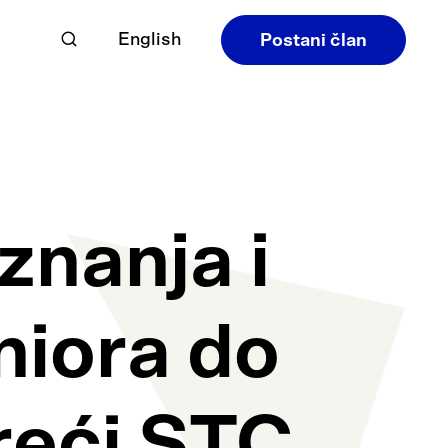
English
Postani član
znanja i
niora do
reći STC