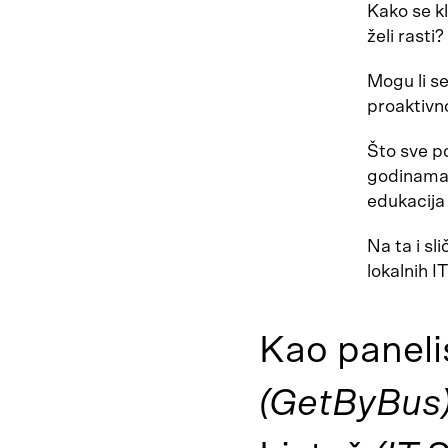
Kako se kl
želi rasti
Mogu li s
proaktivno
Što sve po
godinama ž
edukacija
Na ta i sl
lokalnih IT
Kao paneli
(GetByBus