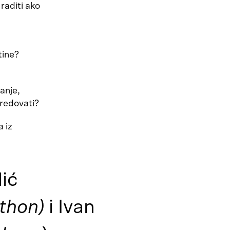
raditi ako
tine?
anje,
predovati?
 iz
lić
athon)
i Ivan