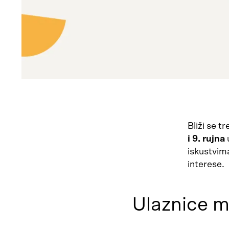
Bliži se t
i 9. rujna
u
iskustvima
interese.
Ulaznice m