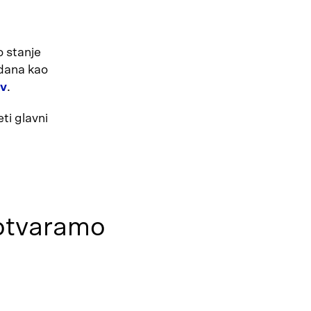
o stanje
 dana kao
ov
.
ti glavni
tvaramo