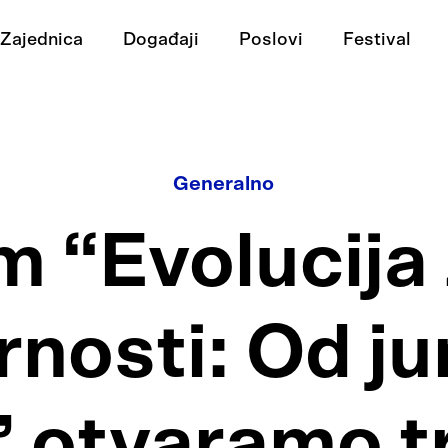
Zajednica
Događaji
Poslovi
Festival
Generalno
 “Evolucija 
nosti: Od ju
” otvaramo t