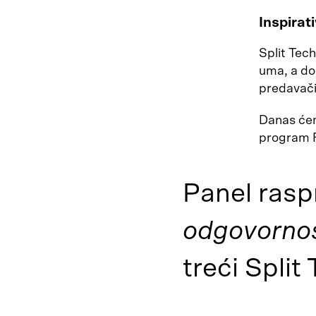
Inspirat
Split Tech
uma, a do
predavači
Danas ćemo
program F
Panel ras
odgovornost
treći Split