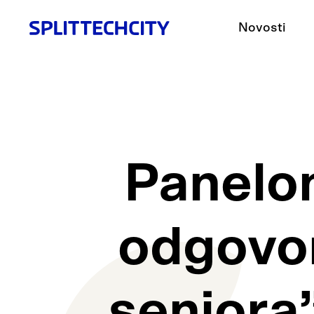
Novosti
Panelom
odgovor
seniora