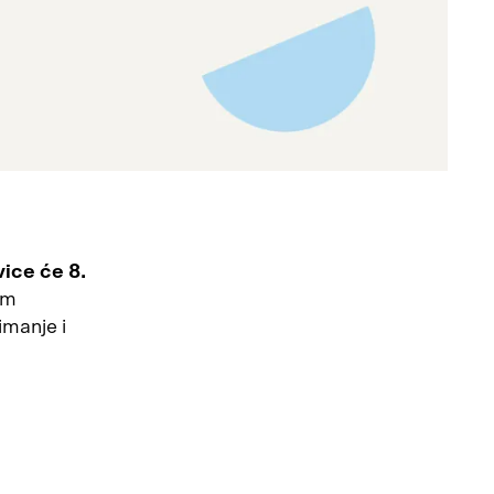
ice će 8.
im
imanje i