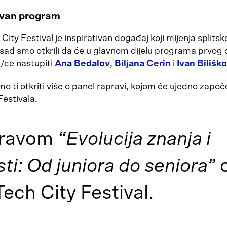
ivan program
 City Festival je inspirativan događaj koji mijenja splitsk
sad smo otkrili da će u glavnom dijelu programa prvog
/ce nastupiti
Ana Bedalov
,
Biljana Cerin
i
Ivan Bilišk
 ti otkriti više o panel rapravi, kojom će ujedno započe
estivala.
pravom
“Evolucija znanja i
i: Od juniora do seniora”
o
 Tech City Festival.