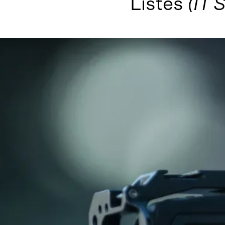
Listeš
(IT 