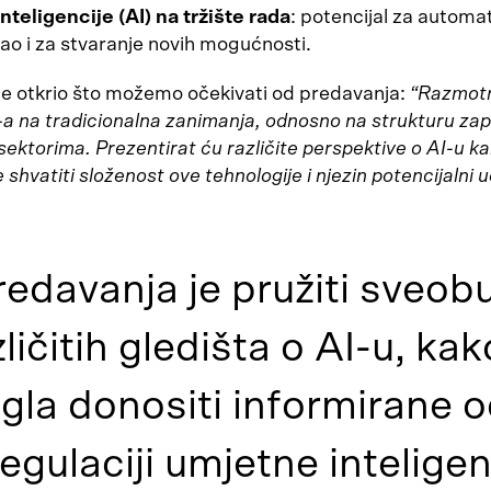
nteligencije (AI) na tržište rada
: potencijal za automat
kao i za stvaranje novih mogućnosti.
je otkrio što možemo očekivati od predavanja:
“Razmotr
I-a na tradicionalna zanimanja, odnosno na strukturu zap
 sektorima. Prezentirat ću različite perspektive o AI-u k
e shvatiti složenost ove tehnologije i njezin potencijalni 
predavanja je pružiti sveo
ličitih gledišta o AI-u, kak
gla donositi informirane o
regulaciji umjetne inteligen