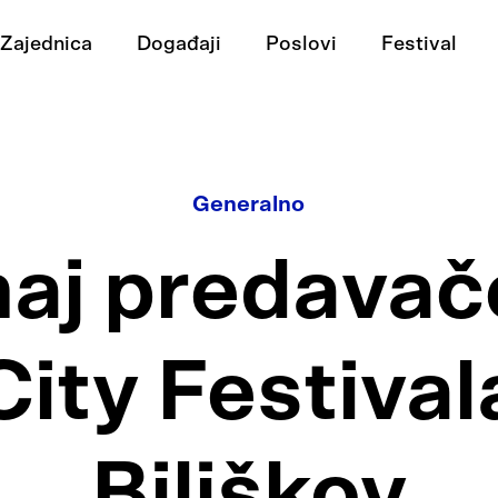
Zajednica
Događaji
Poslovi
Festival
Generalno
aj predavače
ity Festival
Biliškov