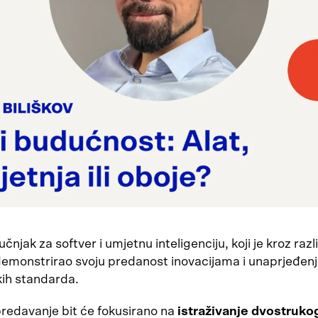
ručnjak za softver i umjetnu inteligenciju, koji je kroz razl
demonstrirao svoju predanost inovacijama i unaprjeđen
skih standarda.
redavanje bit će fokusirano na
istraživanje dvostruko