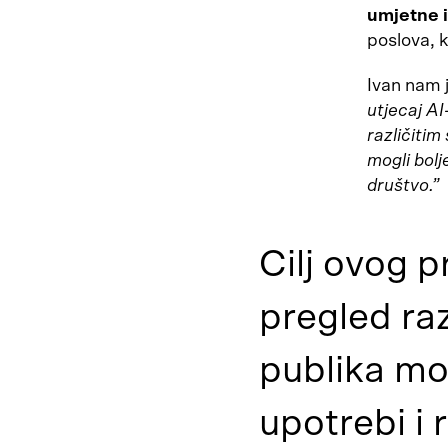
umjetne i
poslova, 
Ivan nam 
utjecaj A
različitim
mogli bolj
društvo.”
Cilj ovog 
pregled raz
publika mo
upotrebi i 