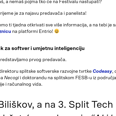
aš, a nemaš pojma tko će na Festivalu nastupati?
vrijeme je za najavu predavača i panelista!
o ti tjedna otkrivati sve više informacija, a na tebi je
znicu
na platformi Entrio!
k za softver i umjetnu inteligenciju
predstavljamo prvog predavača.
 direktoru splitske softverske razvojne tvrtke
Codeasy
,
pa
Necogi
i doktorandu na splitskom FESB-u iz područj
ije i računalnog vida.
Biliškov, a na 3. Split Tech