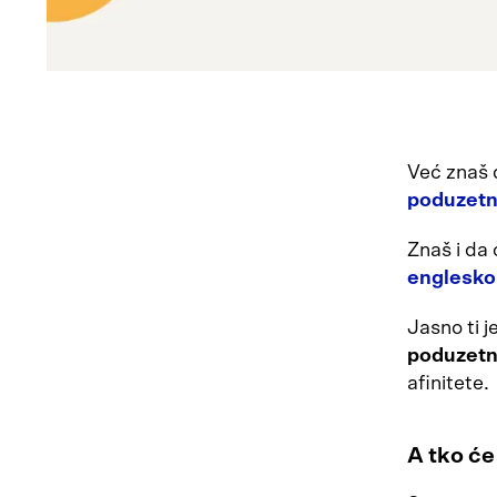
Već znaš 
poduzetn
Znaš i da 
englesk
Jasno ti j
poduzetn
afinitete.
A tko će 