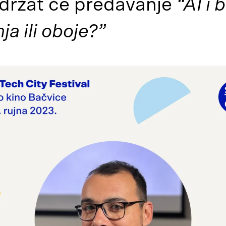
održat će predavanje
“AI i
nja ili oboje?”