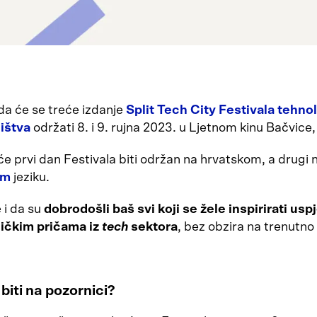
da će se treće izdanje
Split Tech City Festivala tehnol
ištva
održati 8. i 9. rujna 2023. u Ljetnom kinu Bačvice,
će prvi dan Festivala biti održan na hrvatskom, a drugi 
om
jeziku.
e i da su
dobrodošli baš svi koji se žele inspirirati us
ičkim pričama iz
tech
sektora
, bez obzira na trenutno 
biti na pozornici?