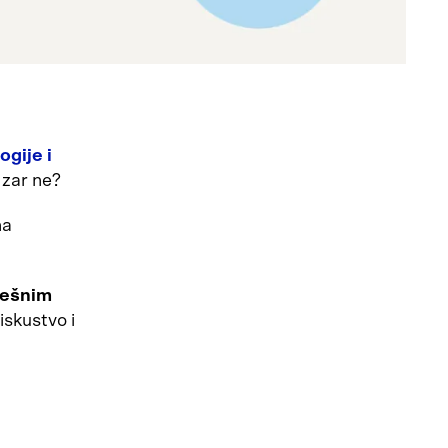
ogije i
 zar ne?
na
pješnim
iskustvo i