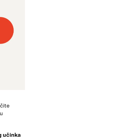
ičite
ju
g učinka