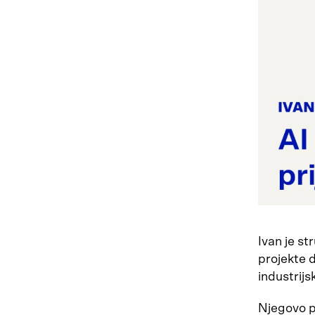
Ivan je st
projekte 
industrij
Njegovo p