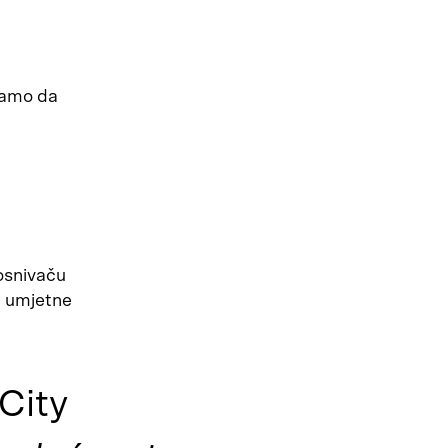
 samo da
 osnivaču
a umjetne
 City