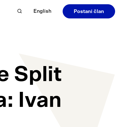
English
Postani član
 Split
a: Ivan