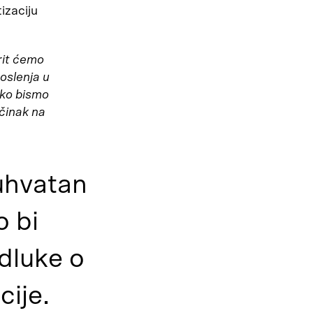
izaciju
it ćemo
oslenja u
ako bismo
učinak na
buhvatan
o bi
dluke o
cije.