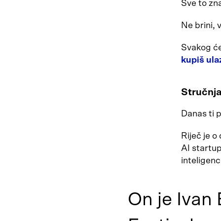
Sve to zn
Ne brini, 
Svakog ćem
kupiš ula
Stručnja
Danas ti 
Riječ je o
AI startu
inteligenc
On je Ivan 