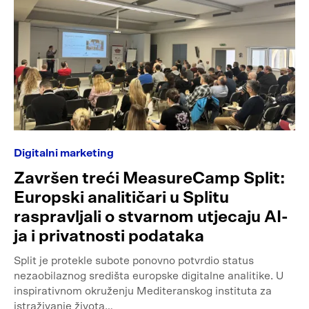
Digitalni marketing
Završen treći MeasureCamp Split:
Europski analitičari u Splitu
raspravljali o stvarnom utjecaju AI-
ja i privatnosti podataka
Split je protekle subote ponovno potvrdio status
nezaobilaznog središta europske digitalne analitike. U
inspirativnom okruženju Mediteranskog instituta za
istraživanje života…