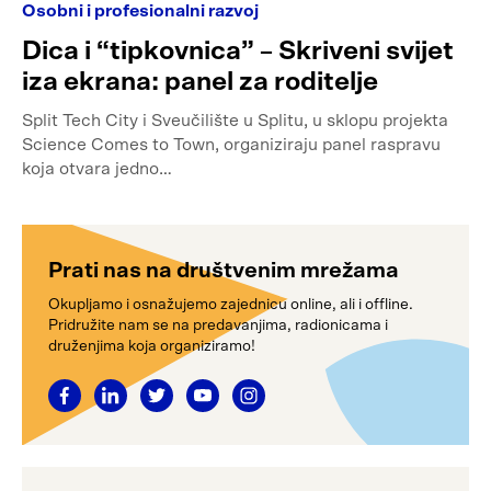
Osobni i profesionalni razvoj
Dica i “tipkovnica” – Skriveni svijet
iza ekrana: panel za roditelje
Split Tech City i Sveučilište u Splitu, u sklopu projekta
Science Comes to Town, organiziraju panel raspravu
koja otvara jedno…
Prati nas na društvenim mrežama
Okupljamo i osnažujemo zajednicu online, ali i offline.
Pridružite nam se na predavanjima, radionicama i
druženjima koja organiziramo!