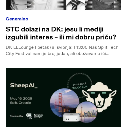
Generalno
STC dolazi na DK: jesu li mediji
izgubili interes – ili mi dobru priču?
DK LLLounge | petak (8. svibnja) | 13:00 Naš Split Tech
City Festival nam je broj jedan, ali obožavamo ići…