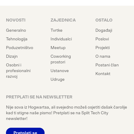
NOVOSTI
ZAJEDNICA
OSTALO
Generalno
Tvrtke
Događaji
Tehnologija
Individualci
Poslovi
Poduzetništvo
Meetup
Projekti
Dizajn
Coworking
O nama
prostori
Osobni i
Postani član
profesionalni
Ustanove
Kontakt
razvoj
Udruge
PRETPLATI SE NA NEWSLETTER
Nije sova iz Hogwartsa, ali svejedno možeš osjetiti dašak čarolije
kad ti stigne naše pismo! Pretplati se na Split Tech City
newsletter!
Pretplati se