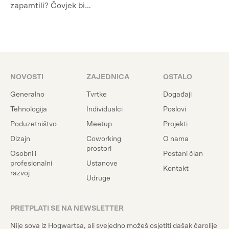
zapamtili? Čovjek bi…
NOVOSTI
ZAJEDNICA
OSTALO
Generalno
Tvrtke
Događaji
Tehnologija
Individualci
Poslovi
Poduzetništvo
Meetup
Projekti
Dizajn
Coworking
O nama
prostori
Osobni i
Postani član
profesionalni
Ustanove
Kontakt
razvoj
Udruge
PRETPLATI SE NA NEWSLETTER
Nije sova iz Hogwartsa, ali svejedno možeš osjetiti dašak čarolije