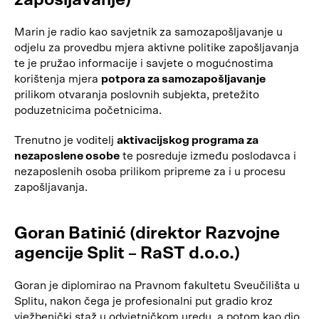
zapošljavanje)
Marin je radio kao savjetnik za samozapošljavanje u
odjelu za provedbu mjera aktivne politike zapošljavanja
te je pružao informacije i savjete o mogućnostima
korištenja mjera
potpora za samozapošljavanje
prilikom otvaranja poslovnih subjekta, pretežito
poduzetnicima početnicima.
Trenutno je voditelj
aktivacijskog programa za
nezaposlene osobe
te posreduje između poslodavca i
nezaposlenih osoba prilikom pripreme za i u procesu
zapošljavanja.
Goran Batinić (direktor Razvojne
agencije Split – RaST d.o.o.)
Goran je diplomirao na Pravnom fakultetu Sveučilišta u
Splitu, nakon čega je profesionalni put gradio kroz
vježbenički staž u odvjetničkom uredu, a potom kao dio