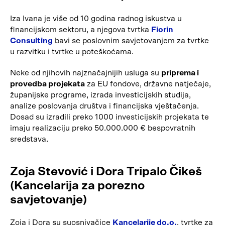
Iza Ivana je više od 10 godina radnog iskustva u
financijskom sektoru, a njegova tvrtka
Fiorin
Consulting
bavi se poslovnim savjetovanjem za tvrtke
u razvitku i tvrtke u poteškoćama.
Neke od njihovih najznačajnijih usluga su
priprema i
provedba projekata
za EU fondove, državne natječaje,
županijske programe, izrada investicijskih studija,
analize poslovanja društva i financijska vještačenja.
Dosad su izradili preko 1000 investicijskih projekata te
imaju realizaciju preko 50.000.000 € bespovratnih
sredstava.
Zoja Stevović i Dora Tripalo Čikeš
(Kancelarija za porezno
savjetovanje)
Zoja i Dora su suosnivačice
Kancelarije do.o.
, tvrtke za