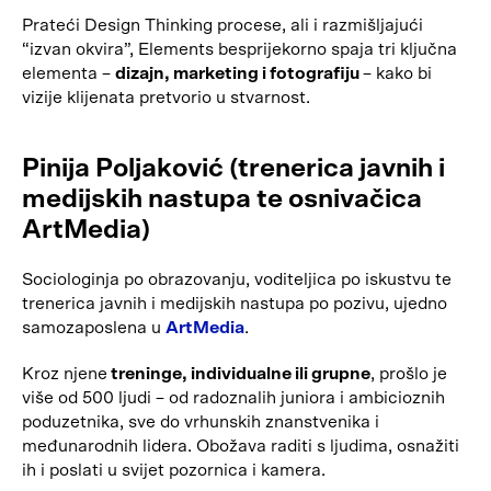
Prateći Design Thinking procese, ali i razmišljajući
“izvan okvira”, Elements besprijekorno spaja tri ključna
elementa –
dizajn, marketing i fotografiju
– kako bi
vizije klijenata pretvorio u stvarnost.
Pinija Poljaković (trenerica javnih i
medijskih nastupa te osnivačica
ArtMedia)
Sociologinja po obrazovanju, voditeljica po iskustvu te
trenerica javnih i medijskih nastupa po pozivu, ujedno
samozaposlena u
ArtMedia
.
Kroz njene
treninge, individualne ili grupne
, prošlo je
više od 500 ljudi – od radoznalih juniora i ambicioznih
poduzetnika, sve do vrhunskih znanstvenika i
međunarodnih lidera. Obožava raditi s ljudima, osnažiti
ih i poslati u svijet pozornica i kamera.