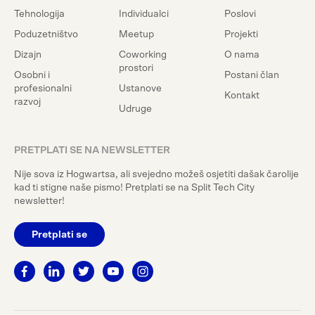
Tehnologija
Individualci
Poslovi
Poduzetništvo
Meetup
Projekti
Dizajn
Coworking
O nama
prostori
Osobni i
Postani član
profesionalni
Ustanove
Kontakt
razvoj
Udruge
PRETPLATI SE NA NEWSLETTER
Nije sova iz Hogwartsa, ali svejedno možeš osjetiti dašak čarolije
kad ti stigne naše pismo! Pretplati se na Split Tech City
newsletter!
Pretplati se