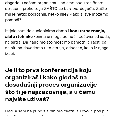
događa u našem organizmu kad smo pod kroničnom
stresom, preko toga ZAŠTO se
burnout
događa. Zašto
mu je netko podložniji, netko nije? Kako si sve možemo
pomoći?
Htjela sam da sudionicima damo i
konkretna znanja,
alate i tehnike
kojima si mogu pomoći, počevši od sada,
ne sutra. Da naučimo što možemo pametnije raditi da
se niti ne dovedemo u to stanje, odnosno, kako iz njega
izaći.
Je li to prva konferencija koju
organiziraš i kako gledaš na
dosadašnji proces organizacije –
što ti je najizazovnije, a u čemu
najviše uživaš?
Radila sam na puno sjajnih projekata, ali ovo je prvi put