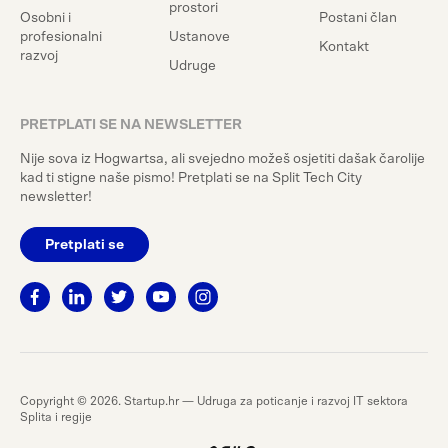
prostori
Osobni i
Postani član
profesionalni
Ustanove
Kontakt
razvoj
Udruge
PRETPLATI SE NA NEWSLETTER
Nije sova iz Hogwartsa, ali svejedno možeš osjetiti dašak čarolije
kad ti stigne naše pismo! Pretplati se na Split Tech City
newsletter!
Pretplati se
Copyright © 2026. Startup.hr — Udruga za poticanje i razvoj IT sektora
Splita i regije