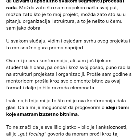
da
uživam u apsolutno svakom segmentu procesa i
rada
. Možda zato što sam napokon našla svoj put,
možda zato što je to moj projekt, možda zato što su u
pitanju organizacija i struktura, a to je nešto u čemu
sam jako dobra.
U svakom slučaju, vidim i osjećam svrhu ovog projekta i
to me snažno gura prema naprijed.
Ovo mi je prva konferencija, ali sam još tijekom
studentskih dana, pa onda i kroz svoj posao, puno radila
na strukturi projekata i organizaciji. Prošle sam godine s
mentoricom prošla kroz sve elemente bitne za ovaj
format i dalje je bila razrada elemenata.
Ipak, najbitnije mi je to što mi je ova konferencija dala
glas. Dala mi je mogućnost da progovorim o
ideji i temi
koje smatram izuzetno bitnima
.
To ne znači da je sve išlo glatko – bilo je i anksioznosti,
ali je
„gut feeling“
govorio da moram proći kroz taj