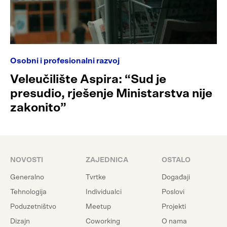
Osobni i profesionalni razvoj
Veleučilište Aspira: “Sud je
presudio, rješenje Ministarstva nije
zakonito”
NOVOSTI
ZAJEDNICA
OSTALO
Generalno
Tvrtke
Događaji
Tehnologija
Individualci
Poslovi
Poduzetništvo
Meetup
Projekti
Dizajn
Coworking
O nama