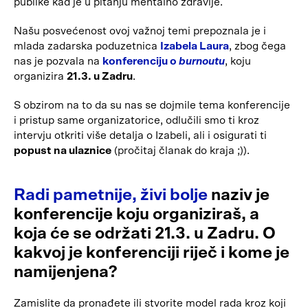
publike kad je u pitanju mentalno zdravlje.
Našu posvećenost ovoj važnoj temi prepoznala je i
mlada zadarska poduzetnica
Izabela Laura
, zbog čega
nas je pozvala na
konferenciju o
burnoutu
, koju
organizira
21.3. u Zadru
.
S obzirom na to da su nas se dojmile tema konferencije
i pristup same organizatorice, odlučili smo ti kroz
intervju otkriti više detalja o Izabeli, ali i osigurati ti
popust na ulaznice
(pročitaj članak do kraja ;)).
Radi pametnije, živi bolje
naziv je
konferencije koju organiziraš, a
koja će se održati 21.3. u Zadru. O
kakvoj je konferenciji riječ i kome je
namijenjena?
Zamislite da pronađete ili stvorite model rada kroz koji