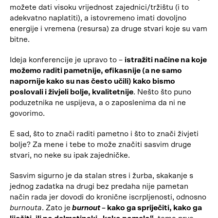
možete dati visoku vrijednost zajednici/tržištu (i to
adekvatno naplatiti), a istovremeno imati dovoljno
energije i vremena (resursa) za druge stvari koje su vam
bitne.
Ideja konferencije je upravo to –
istražiti načine na koje
možemo raditi pametnije, efikasnije (a ne samo
napornije kako su nas često učili) kako bismo
poslovali i živjeli bolje, kvalitetnije
. Nešto što puno
poduzetnika ne uspijeva, a o zaposlenima da ni ne
govorimo.
E sad, što to znači raditi pametno i što to znači živjeti
bolje? Za mene i tebe to može značiti sasvim druge
stvari, no neke su ipak zajedničke.
Sasvim sigurno je da stalan stres i žurba, skakanje s
jednog zadatka na drugi bez predaha nije pametan
način rada jer dovodi do kronične iscrpljenosti, odnosno
burnouta
. Zato je
burnout
– kako ga spriječiti, kako ga