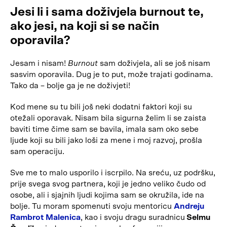
Jesi li i sama doživjela burnout te,
ako jesi, na koji si se način
oporavila?
Jesam i nisam!
Burnout
sam doživjela, ali se još nisam
sasvim oporavila. Dug je to put, može trajati godinama.
Tako da – bolje ga je ne doživjeti!
Kod mene su tu bili još neki dodatni faktori koji su
otežali oporavak. Nisam bila sigurna želim li se zaista
baviti time čime sam se bavila, imala sam oko sebe
ljude koji su bili jako loši za mene i moj razvoj, prošla
sam operaciju.
Sve me to malo usporilo i iscrpilo. Na sreću, uz podršku,
prije svega svog partnera, koji je jedno veliko čudo od
osobe, ali i sjajnih ljudi kojima sam se okružila, ide na
bolje. Tu moram spomenuti svoju mentoricu
Andreju
Rambrot Malenica
, kao i svoju dragu suradnicu
Selmu