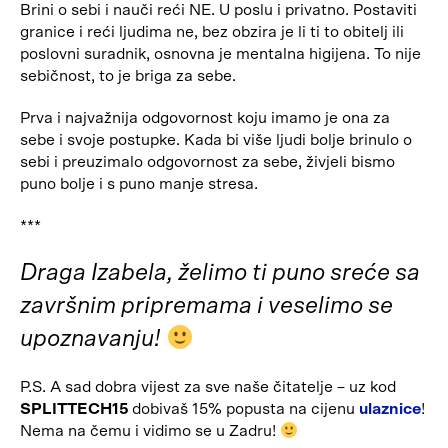
Brini o sebi i nauči reći NE. U poslu i privatno. Postaviti
granice i reći ljudima ne, bez obzira je li ti to obitelj ili
poslovni suradnik, osnovna je mentalna higijena. To nije
sebičnost, to je briga za sebe.
Prva i najvažnija odgovornost koju imamo je ona za
sebe i svoje postupke. Kada bi više ljudi bolje brinulo o
sebi i preuzimalo odgovornost za sebe, živjeli bismo
puno bolje i s puno manje stresa.
***
Draga Izabela, želimo ti puno sreće sa
završnim pripremama i veselimo se
upoznavanju!
P.S. A sad dobra vijest za sve naše čitatelje – uz kod
SPLITTECH15
dobivaš 15% popusta na cijenu
ulaznice
!
Nema na čemu i vidimo se u Zadru!