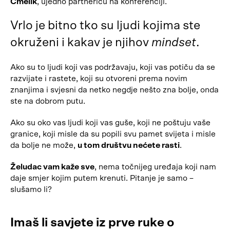
Čmelik
, ujedno partnericu na konferenciji.
Vrlo je bitno tko su ljudi kojima ste
okruženi i kakav je njihov
mindset
.
Ako su to ljudi koji vas podržavaju, koji vas potiču da se
razvijate i rastete, koji su otvoreni prema novim
znanjima i svjesni da netko negdje nešto zna bolje, onda
ste na dobrom putu.
Ako su oko vas ljudi koji vas guše, koji ne poštuju vaše
granice, koji misle da su popili svu pamet svijeta i misle
da bolje ne može,
u tom društvu nećete rasti
.
Želudac vam kaže sve
, nema točnijeg uređaja koji nam
daje smjer kojim putem krenuti. Pitanje je samo –
slušamo li?
Imaš li savjete iz prve ruke o