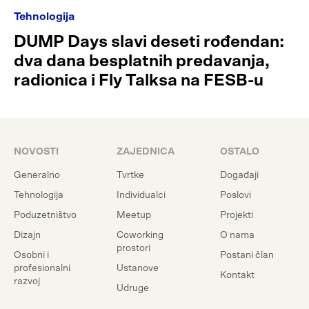
Tehnologija
DUMP Days slavi deseti rođendan:
dva dana besplatnih predavanja,
radionica i Fly Talksa na FESB-u
NOVOSTI
ZAJEDNICA
OSTALO
Generalno
Tvrtke
Događaji
Tehnologija
Individualci
Poslovi
Poduzetništvo
Meetup
Projekti
Dizajn
Coworking
O nama
prostori
Osobni i
Postani član
profesionalni
Ustanove
Kontakt
razvoj
Udruge