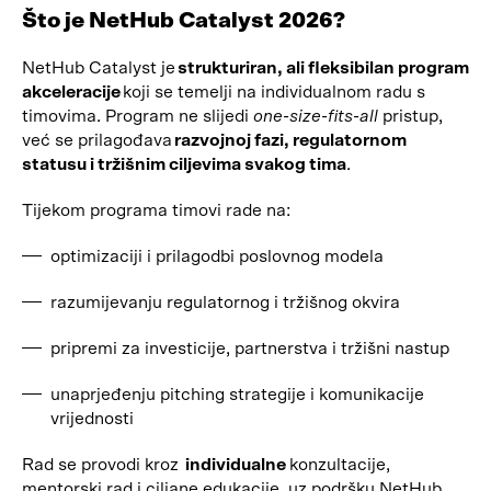
Što je NetHub Catalyst 2026?
NetHub Catalyst je
strukturiran, ali fleksibilan program
akceleracije
koji se temelji na individualnom radu s
timovima. Program ne slijedi
one-size-fits-all
pristup,
već se prilagođava
razvojnoj fazi, regulatornom
statusu i tržišnim ciljevima svakog tima
.
Tijekom programa timovi rade na:
optimizaciji i prilagodbi poslovnog modela
razumijevanju regulatornog i tržišnog okvira
pripremi za investicije, partnerstva i tržišni nastup
unaprjeđenju pitching strategije i komunikacije
vrijednosti
Rad se provodi kroz
individualne
konzultacije,
mentorski rad i ciljane edukacije, uz podršku NetHub