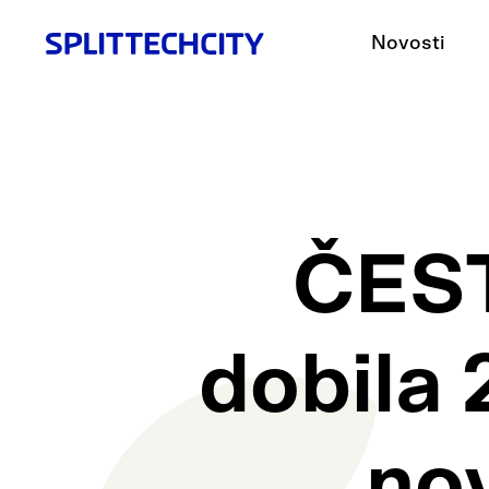
Novosti
ČEST
dobila 
nov