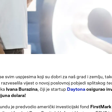
e svim uspjesima koji su dobri za naš grad i zemlju, ta
 razveselila vijest o novoj poslovnoj pobjedi splitskog
te
ika
Ivana Burazina
, čiji je startup
Daytona
osigurao inv
ijuna dolara!
undu je predvodio američki investicijski fond
FirstMark