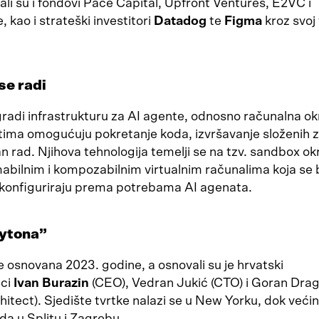
ali su i fondovi Pace Capital, Upfront Ventures, E2VC i
kao i strateški investitori
Datadog
te
Figma
kroz svoj
se radi
radi infrastrukturu za AI agente, odnosno računalna ok
tima omogućuju pokretanje koda, izvršavanje složenih z
 rad. Njihova tehnologija temelji se na tzv. sandbox o
abilnim i kompozabilnim virtualnim računalima koja se 
 konfiguriraju prema potrebama AI agenata.
ytona”
e osnovana 2023. godine, a osnovali su je hrvatski
ici
Ivan Burazin
(CEO), Vedran Jukić (CTO) i Goran Dra
hitect). Sjedište tvrtke nalazi se u New Yorku, dok veći
eda u Splitu i Zagrebu.