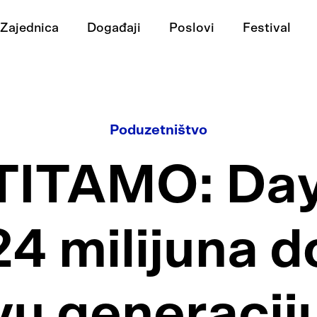
Zajednica
Događaji
Poslovi
Festival
Poduzetništvo
ITAMO: Da
24 milijuna d
u generacij