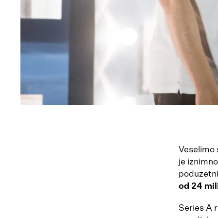
Veselimo s
je iznimno
poduzetn
od 24 mil
Series A r