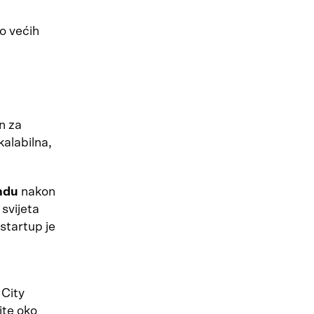
do većih
an za
kalabilna,
undu
nakon
 svijeta
startup je
 City
ite oko