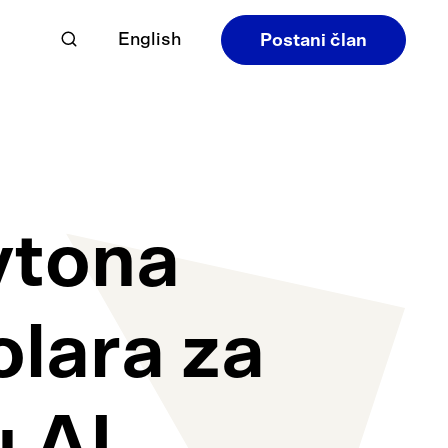
English
Postani član
ytona
olara za
u AI