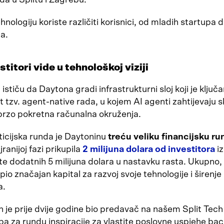
hnologiju koriste različiti korisnici, od mladih startupa 
a.
stitori vide u tehnološkoj viziji
i ističu da Daytona gradi infrastrukturni sloj koji je ključ
tzv. agent-native rada, u kojem AI agenti zahtijevaju s
 brzo pokretna računalna okruženja.
ticijska runda je Daytoninu
treću veliku financijsku r
jranijoj fazi prikupila
2 milijuna dolara od investitora
iz
te dodatnih 5 milijuna dolara u nastavku rasta. Ukupno, 
pio značajan kapital za razvoj svoje tehnologije i širenje
a.
n je prije dvije godine bio predavač na našem Split Tech
 pa za rundu inspiracije za vlastite poslovne uspjehe bac