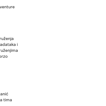
 venture
ruženja
adataka i
kruženjima
brzo
ganić
na tima