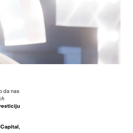
ko da nas
ch
esticiju
 Capital
,