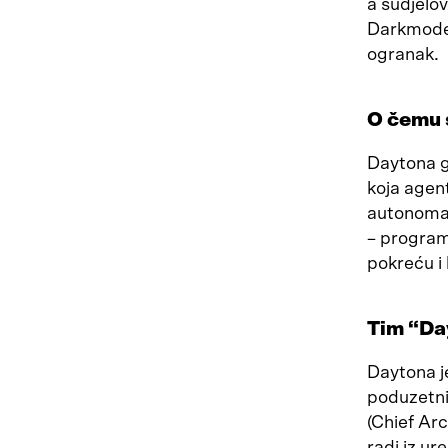
a sudjelov
Darkmode, 
ogranak.
O čemu 
Daytona g
koja agen
autonoman
– program
pokreću i
Tim “Da
Daytona j
poduzetn
(Chief Arc
radi iz ur