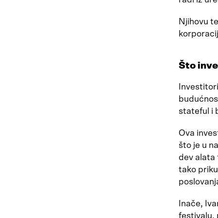
Njihovu te
korporacij
Što inve
Investitor
budućnost 
stateful i
Ova inves
što je u na
dev alata 
tako priku
poslovanj
Inače, Iva
festivalu,