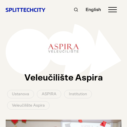
English
Veleučilište Aspira
Ustanova
ASPIRA
Institution
Veleučilište Aspira