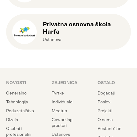
Privatna osnovna škola
Harfa
Ustanova
NOVOSTI
ZAJEDNICA
OSTALO
Generalno
Tvrtke
Događaji
Tehnologija
Individualci
Poslovi
Poduzetništvo
Meetup
Projekti
Dizajn
Coworking
O nama
prostori
Osobni i
Postani član
profesionalni
Ustanove