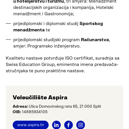
u hotelijerstvu
i turizmu
, tri smjera: Menadžment
destinacijskih organizacija i kompanija, Hotelski
menadžment i Gastronomija;
prijediplomski i diplomski studij
Sportskog
menadžmenta
te
prijediplomski studijski program
Računarstva
,
smjer: Programsko inženjerstvo.
Kvalitetu nastave potvrđuje ISO certifikat, suradnja sa
Swiss Education Group, eminentna imena predavača-
stručnjaka te puno praktične nastave.
Veleučilište Aspira
Adresa:
Ulica Domovinskog rata 65, 21 000 Split
OIB:
14885934105
www.aspira.hr