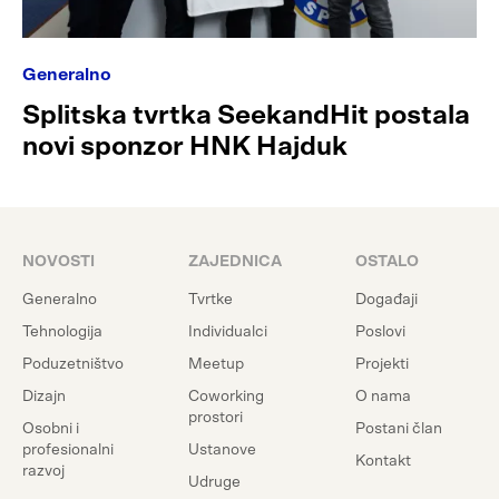
Generalno
Splitska tvrtka SeekandHit postala
novi sponzor HNK Hajduk
NOVOSTI
ZAJEDNICA
OSTALO
Generalno
Tvrtke
Događaji
Tehnologija
Individualci
Poslovi
Poduzetništvo
Meetup
Projekti
Dizajn
Coworking
O nama
prostori
Osobni i
Postani član
profesionalni
Ustanove
Kontakt
razvoj
Udruge