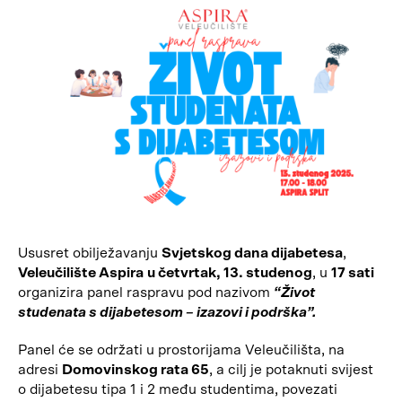
Ususret obilježavanju
Svjetskog dana dijabetesa
,
Veleučilište Aspira
u četvrtak, 13. studenog
, u
17 sati
organizira panel raspravu pod nazivom
“Život
studenata s dijabetesom – izazovi i podrška”.
Panel će se održati u prostorijama Veleučilišta, na
adresi
Domovinskog rata 65
, a cilj je potaknuti svijest
o dijabetesu tipa 1 i 2 među studentima, povezati