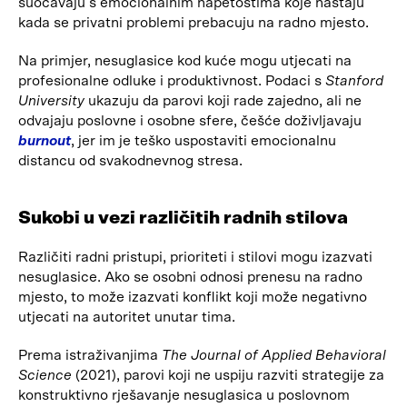
suočavaju s emocionalnim napetostima koje nastaju
kada se privatni problemi prebacuju na radno mjesto.
Na primjer, nesuglasice kod kuće mogu utjecati na
profesionalne odluke i produktivnost. Podaci s
Stanford
University
ukazuju da parovi koji rade zajedno, ali ne
odvajaju poslovne i osobne sfere, češće doživljavaju
burnout
, jer im je teško uspostaviti emocionalnu
distancu od svakodnevnog stresa.
Sukobi u vezi različitih radnih stilova
Različiti radni pristupi, prioriteti i stilovi mogu izazvati
nesuglasice. Ako se osobni odnosi prenesu na radno
mjesto, to može izazvati konflikt koji može negativno
utjecati na autoritet unutar tima.
Prema istraživanjima
The Journal of Applied Behavioral
Science
(2021), parovi koji ne uspiju razviti strategije za
konstruktivno rješavanje nesuglasica u poslovnom