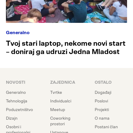
Generalno
Tvoj stari laptop, nekome novi start
– doniraj ga udruzi Jedna Mladost
NOVOSTI
ZAJEDNICA
OSTALO
Generalno
Tvrtke
Događaji
Tehnologija
Individualci
Poslovi
Poduzetništvo
Meetup
Projekti
Dizajn
Coworking
O nama
prostori
Osobni i
Postani član
profesionalni
Ustanove