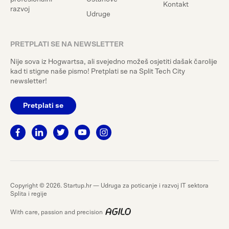
Kontakt
razvoj
Udruge
PRETPLATI SE NA NEWSLETTER
Nije sova iz Hogwartsa, ali svejedno možeš osjetiti dašak čarolije
kad ti stigne naše pismo! Pretplati se na Split Tech City
newsletter!
Pretplati se
Copyright © 2026. Startup.hr — Udruga za poticanje i razvoj IT sektora
Splita i regije
With care, passion and precision