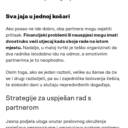
Sva jaja u jednoj košari
Ako posao ne ide dobro, oba partnera mogu osjetiti
pritisak.
Financijski problemi ili neuspjesi mogu imati
dvostruko veći utjecaj kada oboje rade na istom
mjestu.
Nadalje, u maloj tvrtki je teško organizirati da
dva radnika istodobno idu na odmor, a emotivnim
partnerima je to neophodno.
Osim toga, ako se jedan razboli, velike su šanse da će
se i drugi razboljeti, pa su i zajednička bolovanja češća,
te slobodni dani u slučaju nepredviđenih događaja.
Strategije za uspješan rad s
partnerom
Jasna podjela uloga unutar poslovnog okruženja
sprječava nesporazume i omogućava svakom partneru