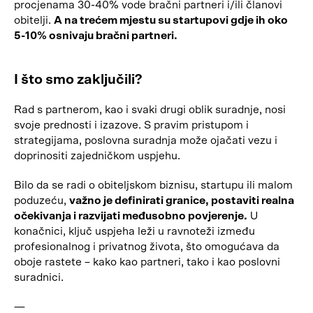
procjenama 30-40% vode bračni partneri i/ili članovi
obitelji.
A na trećem mjestu su startupovi gdje ih oko
5-10% osnivaju bračni partneri.
I što smo zaključili?
Rad s partnerom, kao i svaki drugi oblik suradnje, nosi
svoje prednosti i izazove. S pravim pristupom i
strategijama, poslovna suradnja može ojačati vezu i
doprinositi zajedničkom uspjehu.
Bilo da se radi o obiteljskom biznisu, startupu ili malom
poduzeću,
važno je definirati granice, postaviti realna
očekivanja i razvijati međusobno povjerenje.
U
konačnici, ključ uspjeha leži u ravnoteži između
profesionalnog i privatnog života, što omogućava da
oboje rastete – kako kao partneri, tako i kao poslovni
suradnici.
—