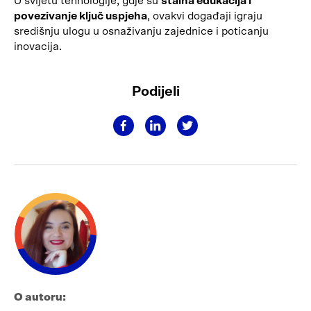
U svijetu tehnologije, gdje su
stalna edukacija i
povezivanje ključ uspjeha
, ovakvi događaji igraju
središnju ulogu u osnaživanju zajednice i poticanju
inovacija.
Podijeli
O autoru: