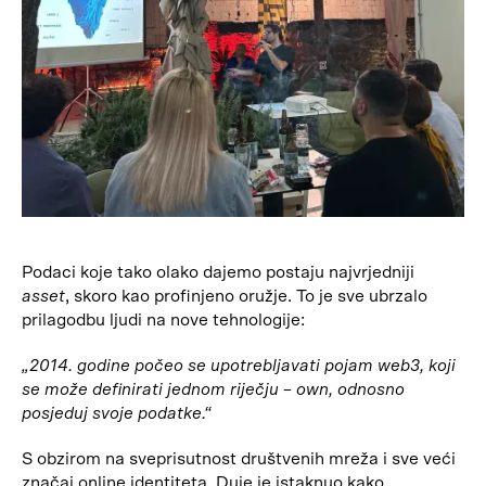
Podaci koje tako olako dajemo postaju najvrjedniji
asset
, skoro kao profinjeno oružje. To je sve ubrzalo
prilagodbu ljudi na nove tehnologije:
„2014. godine počeo se upotrebljavati pojam web3, koji
se može definirati jednom riječju – own, odnosno
posjeduj svoje podatke.“
S obzirom na sveprisutnost društvenih mreža i sve veći
značaj online identiteta, Duje je istaknuo kako