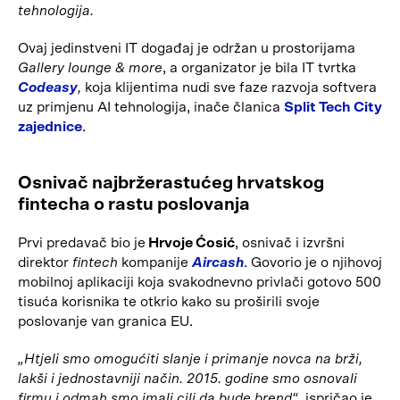
tehnologija.
Ovaj jedinstveni IT događaj je održan u prostorijama
Gallery lounge & more
, a organizator je bila IT tvrtka
Codeasy
,
koja klijentima nudi sve faze razvoja softvera
uz primjenu AI tehnologija, inače članica
Split Tech City
zajednice
.
Osnivač najbržerastućeg hrvatskog
fintecha o rastu poslovanja
Prvi predavač bio je
Hrvoje Ćosić
, osnivač i izvršni
direktor
fintech
kompanije
Aircash
. Govorio je o njihovoj
mobilnoj aplikaciji koja svakodnevno privlači gotovo 500
tisuća korisnika te otkrio kako su proširili svoje
poslovanje van granica EU.
„Htjeli smo omogućiti slanje i primanje novca na brži,
lakši i jednostavniji način. 2015. godine smo osnovali
firmu i odmah smo imali cilj da bude brend“
, ispričao je