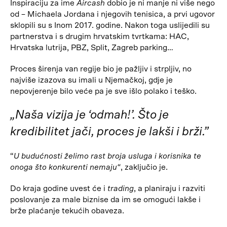
Inspiraciju za ime
Aircash
dobio je ni manje ni više nego
od – Michaela Jordana i njegovih tenisica, a prvi ugovor
sklopili su s Inom 2017. godine. Nakon toga uslijedili su
partnerstva i s drugim hrvatskim tvrtkama: HAC,
Hrvatska lutrija, PBZ, Split, Zagreb parking…
Proces širenja van regije bio je pažljiv i strpljiv, no
najviše izazova su imali u Njemačkoj, gdje je
nepovjerenje bilo veće pa je sve išlo polako i teško.
„Naša vizija je ‘odmah!’. Što je
kredibilitet jači, proces je lakši i brži.”
“
U budućnosti želimo rast broja usluga i korisnika te
onoga što konkurenti nemaju“
, zaključio je.
Do kraja godine uvest će i
trading
, a planiraju i razviti
poslovanje za male biznise da im se omogući lakše i
brže plaćanje tekućih obaveza.