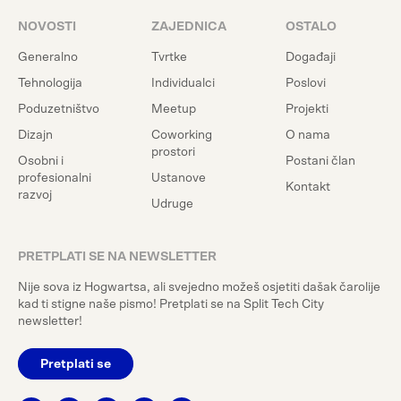
NOVOSTI
ZAJEDNICA
OSTALO
Generalno
Tvrtke
Događaji
Tehnologija
Individualci
Poslovi
Poduzetništvo
Meetup
Projekti
Dizajn
Coworking
O nama
prostori
Osobni i
Postani član
profesionalni
Ustanove
Kontakt
razvoj
Udruge
PRETPLATI SE NA NEWSLETTER
Nije sova iz Hogwartsa, ali svejedno možeš osjetiti dašak čarolije
kad ti stigne naše pismo! Pretplati se na Split Tech City
newsletter!
Pretplati se