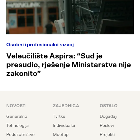
Osobni i profesionalni razvoj
Veleučilište Aspira: “Sud je
presudio, rješenje Ministarstva nije
zakonito”
NOVOSTI
ZAJEDNICA
OSTALO
Generalno
Tvrtke
Događaji
Tehnologija
Individualci
Poslovi
Poduzetništvo
Meetup
Projekti