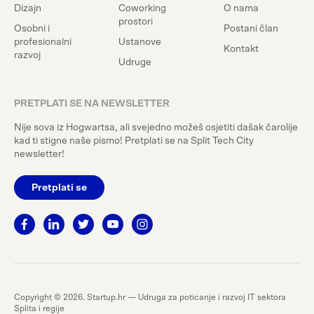
Dizajn
Coworking
O nama
prostori
Osobni i
Postani član
profesionalni
Ustanove
Kontakt
razvoj
Udruge
PRETPLATI SE NA NEWSLETTER
Nije sova iz Hogwartsa, ali svejedno možeš osjetiti dašak čarolije
kad ti stigne naše pismo! Pretplati se na Split Tech City
newsletter!
Pretplati se
Copyright © 2026. Startup.hr — Udruga za poticanje i razvoj IT sektora
Splita i regije