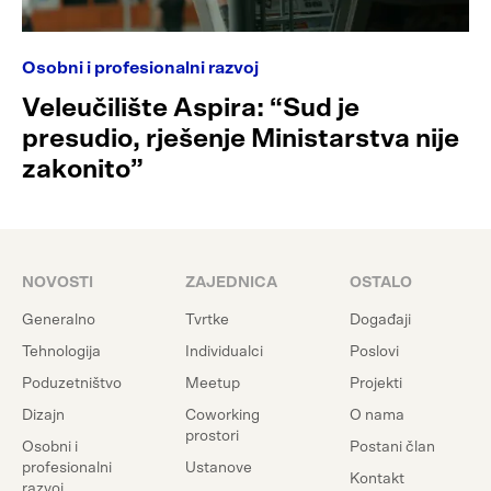
Osobni i profesionalni razvoj
Veleučilište Aspira: “Sud je
presudio, rješenje Ministarstva nije
zakonito”
NOVOSTI
ZAJEDNICA
OSTALO
Generalno
Tvrtke
Događaji
Tehnologija
Individualci
Poslovi
Poduzetništvo
Meetup
Projekti
Dizajn
Coworking
O nama
prostori
Osobni i
Postani član
profesionalni
Ustanove
Kontakt
razvoj