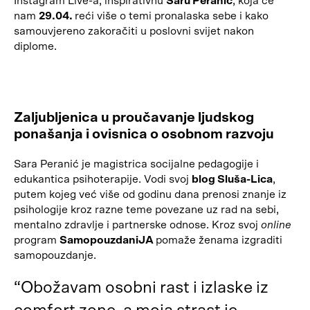
Instagram Live-a, inspirativnu
Saru Peranić
, koja će
nam
29.04.
reći više o temi pronalaska sebe i kako
samouvjereno zakoračiti u poslovni svijet nakon
diplome.
Zaljubljenica u proučavanje ljudskog
ponašanja i ovisnica o osobnom razvoju
Sara Peranić je magistrica socijalne pedagogije i
edukantica psihoterapije. Vodi svoj
blog Sluša-Lica
,
putem kojeg već više od godinu dana prenosi znanje iz
psihologije kroz razne teme povezane uz rad na sebi,
mentalno zdravlje i partnerske odnose. Kroz svoj
online
program
SamopouzdaniJA
pomaže ženama izgraditi
samopouzdanje.
“Obožavam osobni rast i izlaske iz