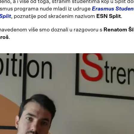
no, a i više od toga, stranim studentima koji u Split do
asmus programa nude mladi iz udruge
Erasmus Studen
Split
, poznatije pod skraćenim nazivom
ESN Split
.
avedenom više smo doznali u razgovoru s
Renatom Ši
roš
.