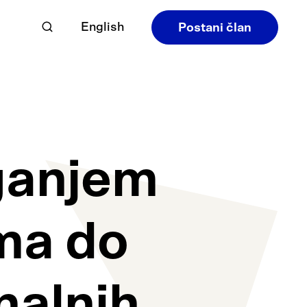
English
Postani član
ganjem
ma do
nalnih