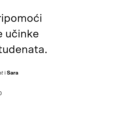
pripomoći
re učinke
tudenata.
nt
i
Sara
0