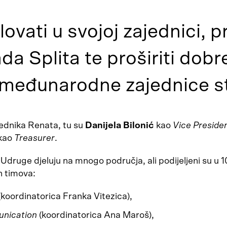
lovati u svojoj zajednici, 
ada Splita te proširiti dob
 međunarodne zajednice s
ednika Renata, tu su
Danijela Bilonić
kao
Vice Preside
kao
Treasurer
.
Udruge djeluju na mnogo područja, ali podijeljeni su u 1
h timova:
(koordinatorica Franka Vitezica),
nication
(koordinatorica Ana Maroš),