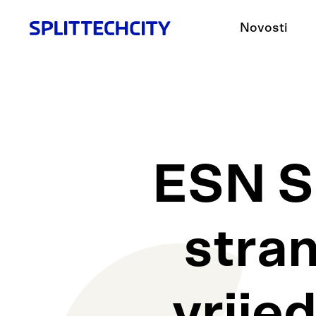
Novosti
ESN S
stra
vrije