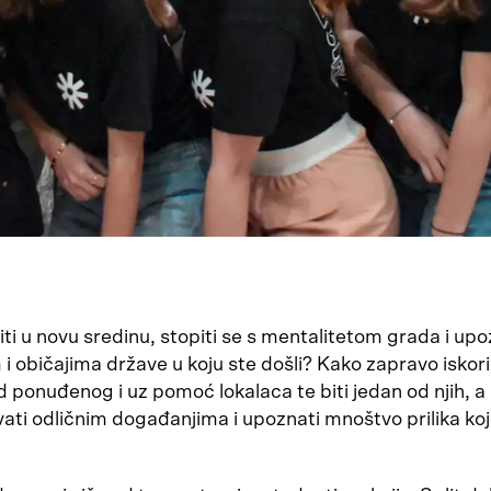
ti u novu sredinu, stopiti se s mentalitetom grada i upo
 i običajima države u koju ste došli? Kako zapravo iskoris
d ponuđenog i uz pomoć lokalaca te biti jedan od njih, a
vati odličnim događanjima i upoznati mnoštvo prilika ko