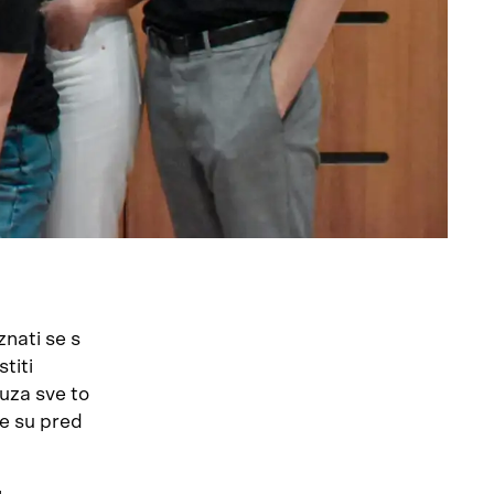
znati se s
titi
 uza sve to
je su pred