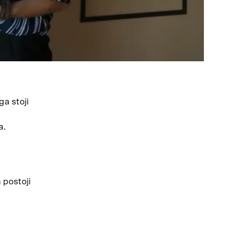
a stoji
a.
 postoji