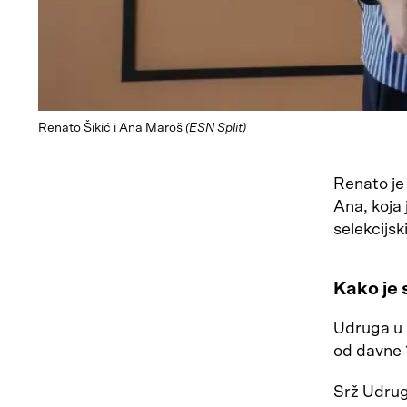
Renato Šikić i Ana Maroš
(ESN Split)
Renato je
Ana, koja
selekcijs
Kako je 
Udruga u 
od davne 
Srž Udruge