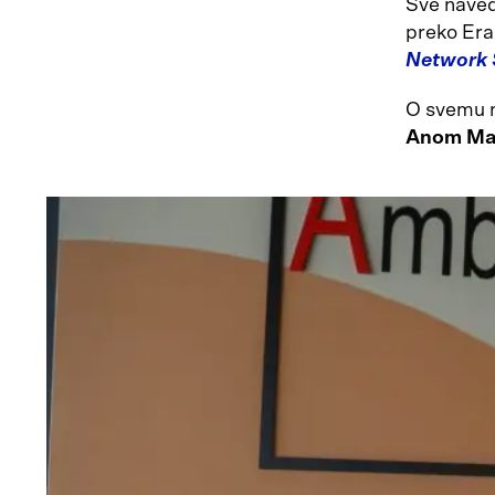
Sve navede
preko Er
Network 
O svemu n
Anom Ma