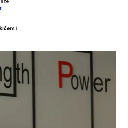
laze
t
kićem
i