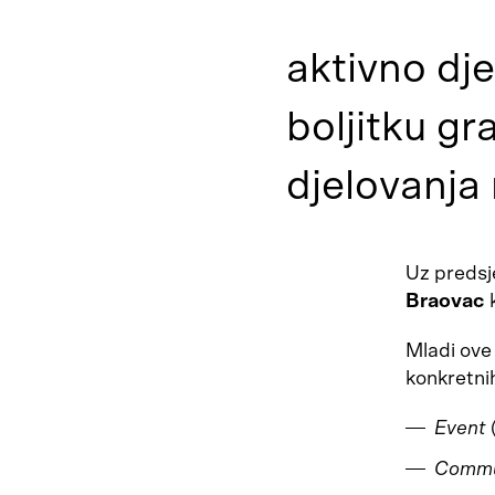
aktivno dje
boljitku gr
djelovanja
Uz predsj
Braovac
Mladi ove 
konkretni
Event
Commu