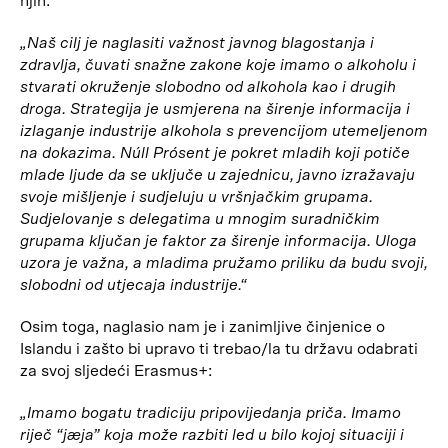
njih:
„Naš cilj je naglasiti važnost javnog blagostanja i
zdravlja, čuvati snažne zakone koje imamo o alkoholu i
stvarati okruženje slobodno od alkohola kao i drugih
droga. Strategija je usmjerena na širenje informacija i
izlaganje industrije alkohola s prevencijom utemeljenom
na dokazima. Núll Prósent je pokret mladih koji potiče
mlade ljude da se uključe u zajednicu, javno izražavaju
svoje mišljenje i sudjeluju u vršnjačkim grupama.
Sudjelovanje s delegatima u mnogim suradničkim
grupama ključan je faktor za širenje informacija. Uloga
uzora je važna, a mladima pružamo priliku da budu svoji,
slobodni od utjecaja industrije.“
Osim toga, naglasio nam je i zanimljive činjenice o
Islandu i zašto bi upravo ti trebao/la tu državu odabrati
za svoj sljedeći Erasmus+:
„Imamo bogatu tradiciju pripovijedanja priča. Imamo
riječ “jæja” koja može razbiti led u bilo kojoj situaciji i