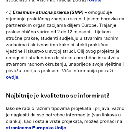
sveučilištima. Više informacija potraži
ovdje
.
4.)
Erasmus+ stručna praksa (SMP)
– omogućuje
stjecanje praktičnog znanja u struci tijekom boravka na
partnerskim organizacijama diljem Europe. Trajanje
prakse obično varira od 2 do 12 mjeseci – tijekom
stručne prakse, studenti sudjeluju u stvarnim radnim
zadacima i aktivnostima kako bi stekli praktične
vještine i iskustvo u svojoj struci. Cilj ovog projekta je
omogućiti studentima da steknu praktično iskustvo u
stvarnom radnom okruženju, unaprijede svoje vještine i
povežu teoriju s praksom. Više informacija potraži
ovdje
.
Najbitnije je kvalitetno se informirati!
Iako se radi o raznim tipovima projekata i prijava, važno
je naglasiti da sve potrebne informacije (van linkova u
članku), kao i ostale vrste projekata, možeš pronaći na
stranicama Europske Unije
.