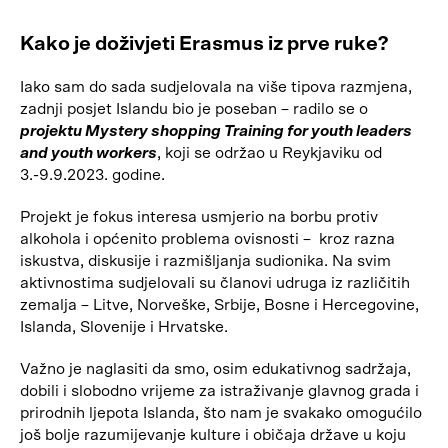
Kako je doživjeti Erasmus iz prve ruke?
Iako sam do sada sudjelovala na više tipova razmjena,
zadnji posjet Islandu bio je poseban – radilo se o
projektu Mystery shopping Training for youth leaders
and youth workers
, koji se održao u Reykjaviku od
3.-9.9.2023. godine.
Projekt je fokus interesa usmjerio na borbu protiv
alkohola i općenito problema ovisnosti – kroz razna
iskustva, diskusije i razmišljanja sudionika. Na svim
aktivnostima sudjelovali su članovi udruga iz različitih
zemalja – Litve, Norveške, Srbije, Bosne i Hercegovine,
Islanda, Slovenije i Hrvatske.
Važno je naglasiti da smo, osim edukativnog sadržaja,
dobili i slobodno vrijeme za istraživanje glavnog grada i
prirodnih ljepota Islanda, što nam je svakako omogućilo
još bolje razumijevanje kulture i običaja države u koju