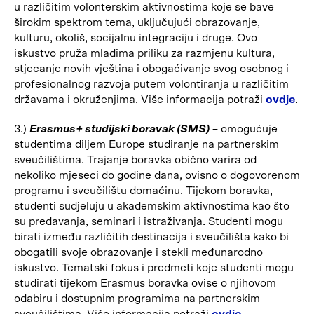
u različitim volonterskim aktivnostima koje se bave
širokim spektrom tema, uključujući obrazovanje,
kulturu, okoliš, socijalnu integraciju i druge. Ovo
iskustvo pruža mladima priliku za razmjenu kultura,
stjecanje novih vještina i obogaćivanje svog osobnog i
profesionalnog razvoja putem volontiranja u različitim
državama i okruženjima. Više informacija potraži
ovdje
.
3.)
Erasmus+ studijski boravak (SMS)
– omogućuje
studentima diljem Europe studiranje na partnerskim
sveučilištima. Trajanje boravka obično varira od
nekoliko mjeseci do godine dana, ovisno o dogovorenom
programu i sveučilištu domaćinu. Tijekom boravka,
studenti sudjeluju u akademskim aktivnostima kao što
su predavanja, seminari i istraživanja. Studenti mogu
birati između različitih destinacija i sveučilišta kako bi
obogatili svoje obrazovanje i stekli međunarodno
iskustvo. Tematski fokus i predmeti koje studenti mogu
studirati tijekom Erasmus boravka ovise o njihovom
odabiru i dostupnim programima na partnerskim