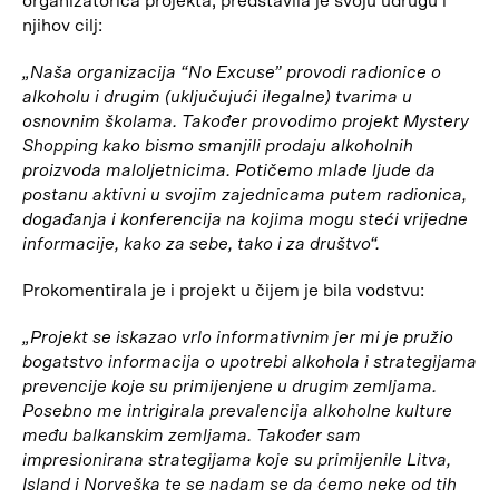
organizatorica projekta, predstavila je svoju udrugu i
njihov cilj:
„Naša organizacija “No Excuse” provodi radionice o
alkoholu i drugim (uključujući ilegalne) tvarima u
osnovnim školama. Također provodimo projekt Mystery
Shopping kako bismo smanjili prodaju alkoholnih
proizvoda maloljetnicima. Potičemo mlade ljude da
postanu aktivni u svojim zajednicama putem radionica,
događanja i konferencija na kojima mogu steći vrijedne
informacije, kako za sebe, tako i za društvo“.
Prokomentirala je i projekt u čijem je bila vodstvu:
„Projekt se iskazao vrlo informativnim jer mi je pružio
bogatstvo informacija o upotrebi alkohola i strategijama
prevencije koje su primijenjene u drugim zemljama.
Posebno me intrigirala prevalencija alkoholne kulture
među balkanskim zemljama. Također sam
impresionirana strategijama koje su primijenile Litva,
Island i Norveška te se nadam se da ćemo neke od tih