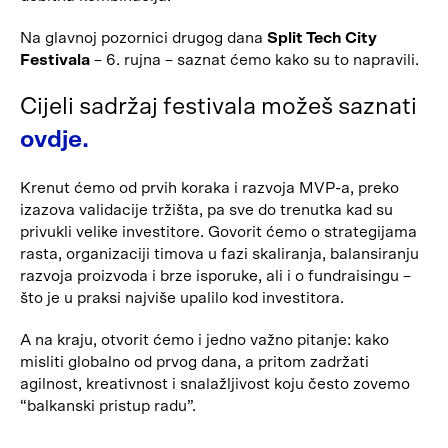
Na glavnoj pozornici drugog dana
Split Tech City
Festivala
– 6. rujna – saznat ćemo kako su to napravili.
Cijeli sadržaj festivala možeš saznati
ovdje.
Krenut ćemo od prvih koraka i razvoja MVP-a, preko
izazova validacije tržišta, pa sve do trenutka kad su
privukli velike investitore. Govorit ćemo o strategijama
rasta, organizaciji timova u fazi skaliranja, balansiranju
razvoja proizvoda i brze isporuke, ali i o fundraisingu –
što je u praksi najviše upalilo kod investitora.
A na kraju, otvorit ćemo i jedno važno pitanje: kako
misliti globalno od prvog dana, a pritom zadržati
agilnost, kreativnost i snalažljivost koju često zovemo
“balkanski pristup radu”.