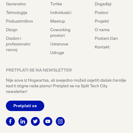
Generalno
Tvrtke
Događaji
Tehnologija
Individualci
Poslovi
Poduzetništvo
Meetup
Projekti
Dizajn
Coworking
O nama
prostori
Osobni i
Postani član
profesionalni
Ustanove
Kontakt
razvoj
Udruge
PRETPLATI SE NA NEWSLETTER
Nije sova iz Hogwartsa, ali svejedno možeš osjetiti dašak čarolije
kad ti stigne naše pismo! Pretplati se na Split Tech City
newsletter!
Pretplati se