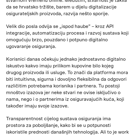
stvarnom vremenu online. Međutim, stvarnost je takva
da se hrvatsko tržište, barem u dijelu digitalizacije
osigurateljskih proizvoda, razvija nešto sporije.
Velik dio posla odvija se „ispod haube” – kroz API
integracije, automatizaciju procesa i razvoj sustava koji
omogućuju brzo, pouzdano i potpuno digitalno
ugovaranje osiguranja.
Korisnici danas očekuju jednako jednostavno digitalno
iskustvo kakvo imaju prilikom kupovine bilo kojeg
drugog proizvoda ili usluge. To znači da platforma mora
biti intuitivna, sigurna i dovoljno fleksibilna da odgovori
različitim potrebama korisnika i partnera. Tu postoji
mnoštvo izazova jer neke stvari ne ovise isključivo o
nama, nego i o partnerima iz osiguravajućih kuća, koji
također imaju svoje izazove.
Transparentnost cijelog sustava osiguranja ima
prostora za poboljšanje, kako bi se u potpunosti
iskoristile prednosti današnjih tehnologija. Ali to je work