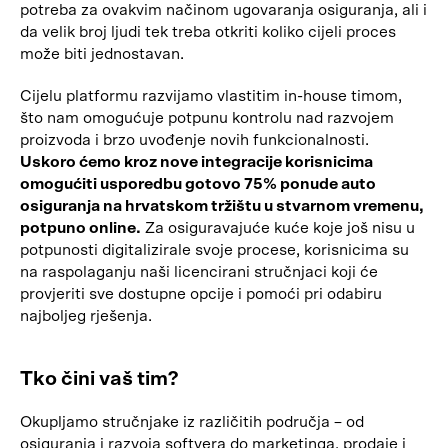
potreba za ovakvim načinom ugovaranja osiguranja, ali i
da velik broj ljudi tek treba otkriti koliko cijeli proces
može biti jednostavan.
Cijelu platformu razvijamo vlastitim in-house timom,
što nam omogućuje potpunu kontrolu nad razvojem
proizvoda i brzo uvođenje novih funkcionalnosti.
Uskoro ćemo kroz nove integracije korisnicima
omogućiti usporedbu gotovo 75% ponude auto
osiguranja na hrvatskom tržištu u stvarnom vremenu,
potpuno online.
Za osiguravajuće kuće koje još nisu u
potpunosti digitalizirale svoje procese, korisnicima su
na raspolaganju naši licencirani stručnjaci koji će
provjeriti sve dostupne opcije i pomoći pri odabiru
najboljeg rješenja.
Tko čini vaš tim?
Okupljamo stručnjake iz različitih područja – od
osiguranja i razvoja softvera do marketinga, prodaje i