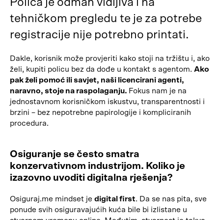
Polica je odmah vidljiva i na
tehničkom pregledu te je za potrebe
registracije nije potrebno printati.
Dakle, korisnik može provjeriti kako stoji na tržištu i, ako
želi, kupiti policu bez da dođe u kontakt s agentom.
Ako
pak želi pomoć ili savjet, naši licencirani agenti,
naravno, stoje na raspolaganju.
Fokus nam je na
jednostavnom korisničkom iskustvu, transparentnosti i
brzini – bez nepotrebne papirologije i kompliciranih
procedura.
Osiguranje se često smatra
konzervativnom industrijom. Koliko je
izazovno uvoditi digitalna rješenja?
Osiguraj.me mindset je
digital first
. Da se nas pita, sve
ponude svih osiguravajućih kuća bile bi izlistane u