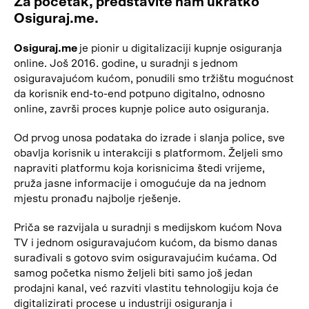
Za početak, predstavite nam ukratko
Osiguraj.me.
Osiguraj.me
je pionir u digitalizaciji kupnje osiguranja
online. Još 2016. godine, u suradnji s jednom
osiguravajućom kućom, ponudili smo tržištu mogućnost
da korisnik end-to-end potpuno digitalno, odnosno
online, završi proces kupnje police auto osiguranja.
Od prvog unosa podataka do izrade i slanja police, sve
obavlja korisnik u interakciji s platformom. Željeli smo
napraviti platformu koja korisnicima štedi vrijeme,
pruža jasne informacije i omogućuje da na jednom
mjestu pronađu najbolje rješenje.
Priča se razvijala u suradnji s medijskom kućom Nova
TV i jednom osiguravajućom kućom, da bismo danas
surađivali s gotovo svim osiguravajućim kućama. Od
samog početka nismo željeli biti samo još jedan
prodajni kanal, već razviti vlastitu tehnologiju koja će
digitalizirati procese u industriji osiguranja i