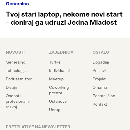
Generalno
Tvoj stari laptop, nekome novi start
– doniraj ga udruzi Jedna Mladost
NOVOSTI
ZAJEDNICA
OSTALO
Generalno
Tvrtke
Događaji
Tehnologija
Individualci
Poslovi
Poduzetništvo
Meetup
Projekti
Dizajn
Coworking
O nama
prostori
Osobni i
Postani član
profesionalni
Ustanove
Kontakt
razvoj
Udruge
PRETPLATI SE NA NEWSLETTER