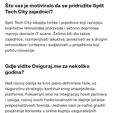
Što vas je motiviralo da se pridružite Split
Tech City zajednici?
Split Tech City okuplja tvrtke i pojedince koji razvijaju
kvalitetne tehnološke proizvode i aktivno doprinose
razvoju domaće IT scene. Želimo biti dio takve
zajednice, razmjenjivati iskustva, povezivati se s drugim
tehnološkim tvrtkama i sudjelovati u projektima koji
potiču inovacije.
Gdje vidite Osiguraj.me za nekoliko
godina?
Naš razvoj odvija se kroz jasno definirane faze, uz
dugoročnu strategiju kontinuiranog unaprjeđenja
platforme. Fokusirani smo na integraciju novih partnera
i usluga, razvoj novih funkcionalnosti te daljnje jačanje
prepoznatljivosti brenda. Jednako nam je važno graditi
povjerenje korisnika u online kupnju osigurateljnih