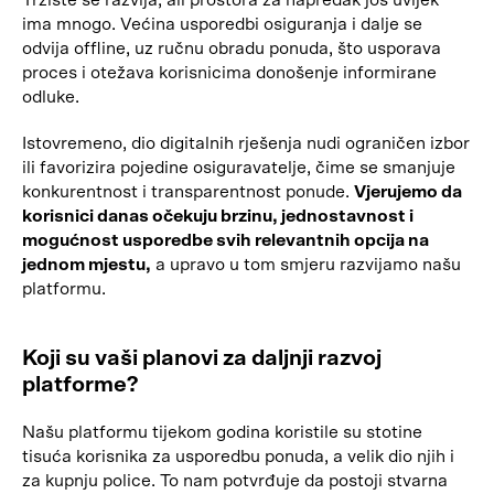
Tržište se razvija, ali prostora za napredak još uvijek
ima mnogo. Većina usporedbi osiguranja i dalje se
odvija offline, uz ručnu obradu ponuda, što usporava
proces i otežava korisnicima donošenje informirane
odluke.
Istovremeno, dio digitalnih rješenja nudi ograničen izbor
ili favorizira pojedine osiguravatelje, čime se smanjuje
konkurentnost i transparentnost ponude.
Vjerujemo da
korisnici danas očekuju brzinu, jednostavnost i
mogućnost usporedbe svih relevantnih opcija na
jednom mjestu,
a upravo u tom smjeru razvijamo našu
platformu.
Koji su vaši planovi za daljnji razvoj
platforme?
Našu platformu tijekom godina koristile su stotine
tisuća korisnika za usporedbu ponuda, a velik dio njih i
za kupnju police. To nam potvrđuje da postoji stvarna