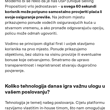
Moderno bi se reklo da je naš USP (Unique Selling
Proposition) vrlo jednostavan –
u svega 60 sekundi
korisnik može potpuno samostalno provjeriti plaća li
svoje osiguranje previše.
Na jednom mjestu
prikazujemo ponude vodećih osiguravajućih kuća u
stvarnom vremenu, a ako pronađe odgovarajuću opciju,
policu može odmah ugovoriti.
Vodimo se principom digital first i uvijek stavljamo
korisnika na prvo mjesto. Ponude prikazujemo
objektivno, bez obzira na visinu provizije ili eventualne
bonuse koje ostvarujemo. Smatramo da upravo
transparentnost i nepristranost stvaraju dugoročno
povjerenje.
Koliko tehnologija danas igra važnu ulogu u
vašem poslovanju?
Tehnologija je temelj našeg poslovanja. Cijelu platformu
razvijamo vlastitim in-house timom, što nam omogućuje