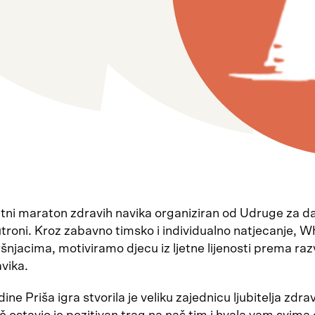
jetni maraton zdravih navika organiziran od Udruge za d
troni. Kroz zabavno timsko i individualno natjecanje, 
šnjacima, motiviramo djecu iz ljetne lijenosti prema raz
vika.
ine Priša igra stvorila je veliku zajednicu ljubitelja zdra