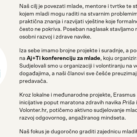
Naš cilj je povezati mlade, mentore i tvrtke te s
kojem mladi mogu raditi na stvarnim problemima
praktična znanja i razvijati vještine koje forma
često ne pokriva. Poseban naglasak stavljamo n
osobni razvoj i zdrave navike.
Iza sebe imamo brojne projekte i suradnje, a 
na
Aj+Ti konferenciju za mlade
, koju organiz
Sudjelovali smo u organizaciji i volontiranju na 
događajima, a naši članovi sve češće preuzimaj
predavača.
Kroz lokalne i međunarodne projekte, Erasmus
inicijative poput maratona zdravih navika
Priša
Volonter.hr, potičemo aktivno sudjelovanje mladi
razvoj odgovornog, angažiranog mindseta.
Naš fokus je dugoročno graditi zajednicu mladih 