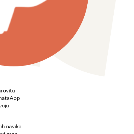
arovitu
WhatsApp
voju
vih navika.