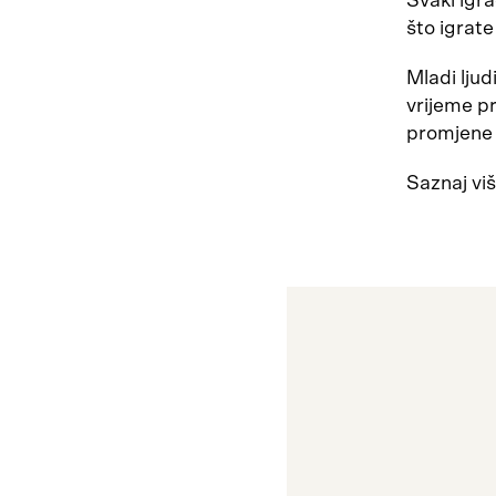
Svaki igra
što igrate
Mladi ljud
vrijeme pr
promjene u
Saznaj vi