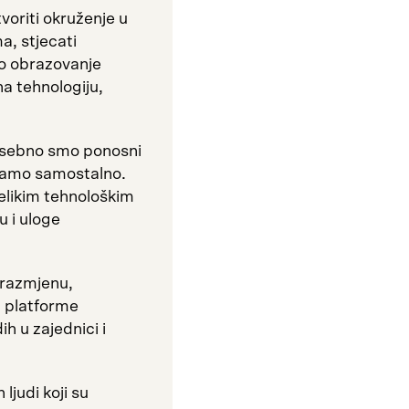
tvoriti okruženje u
, stjecati
lno obrazovanje
a tehnologiju,
posebno smo ponosni
iramo samostalno.
velikim tehnološkim
u i uloge
 razmjenu,
i platforme
h u zajednici i
ljudi koji su