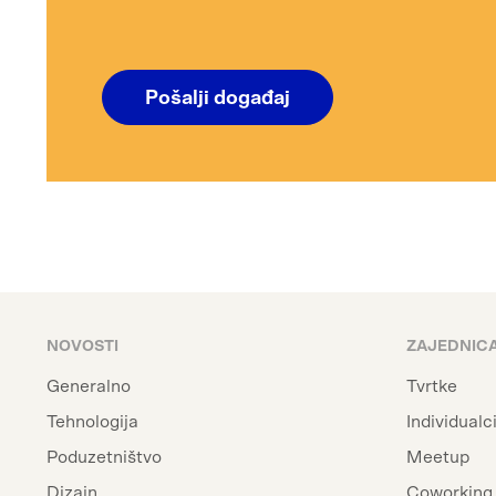
Pošalji događaj
NOVOSTI
ZAJEDNIC
Generalno
Tvrtke
Tehnologija
Individualc
Poduzetništvo
Meetup
Dizajn
Coworking 