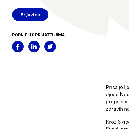
Prijavi se
PODIJELI S PRIJATELJIMA
Priša je l
djecu Neu
grupe s vr
zdravih na
Kroz 3 god