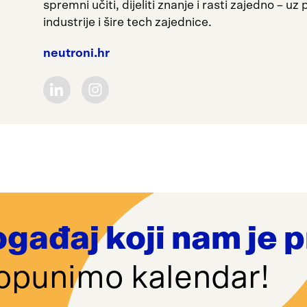
spremni učiti, dijeliti znanje i rasti zajedno – u
industrije i šire tech zajednice.
neutroni.hr
ogađaj koji nam je
opunimo kalendar!