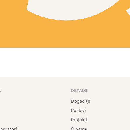
A
OSTALO
Događaji
i
Poslovi
Projekti
prostori
O nama