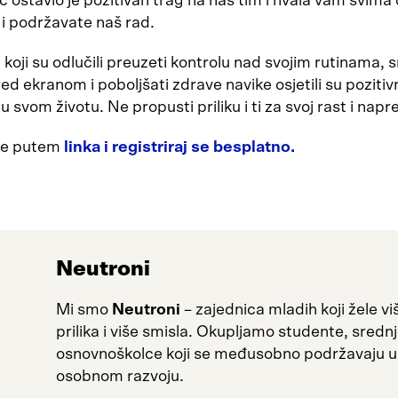
č ostavio je pozitivan trag na naš tim i hvala vam svima
 i podržavate naš rad.
i koji su odlučili preuzeti kontrolu nad svojim rutinama, s
ed ekranom i poboljšati zdrave navike osjetili su pozitiv
 svom životu. Ne propusti priliku i ti za svoj rast i napr
še putem
linka i registriraj se besplatno.
Neutroni
Mi smo
Neutroni
– zajednica mladih koji žele viš
prilika i više smisla. Okupljamo studente, srednj
osnovnoškolce koji se međusobno podržavaju u
osobnom razvoju.