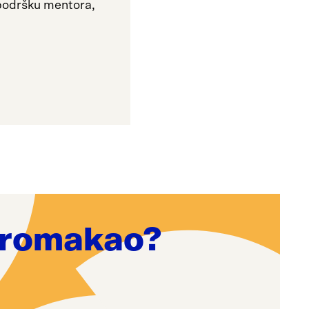
z podršku mentora,
 promakao?