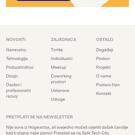
NOVOSTI
ZAJEDNICA
OSTALO
Generalno
Tvrtke
Događaji
Tehnologija
Individualci
Poslovi
Poduzetništvo
Meetup
Projekti
Dizajn
Coworking
O nama
prostori
Osobni i
Postani član
profesionalni
Ustanove
Kontakt
razvoj
Udruge
PRETPLATI SE NA NEWSLETTER
Nije sova iz Hogwartsa, ali svejedno možeš osjetiti dašak čarolije
kad ti stigne naše pismo! Pretplati se na Split Tech City