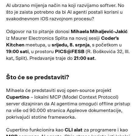
AI ubrzano mijenja način na koji razvijamo softver. No
što je zaista potrebno da bi AI agenti postali korisni u
svakodnevnom iOS razvojnom procesu?
Odgovor na to pitanje donosi
Mihaela Mihaljević-Jakić
iz Maurer Electronics Splita na novoj sesiji
Coder’s
Kitchen
meetupa, u
srijedu, 8. srpnja
, s početkom u
19:00 sati
, u prostoru
PICS@FESB
(R. Boškovića 32, III.
kat, Split). Predavanje traje do
21:00 sat
.
Što će se predstaviti?
Mihaela će predstaviti svoj open-source projekt
Cupertino
– lokalni MCP (Model Context Protocol)
server dizajniran da AI agentima omogući offline pristup
na više od 90.000 stranica Appleove dokumentacije,
pokrivajući stotine frameworka.
Cupertino funkcionira kao
CLI alat
za programere i kao