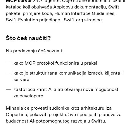
MCP server
za AI agente. Obje strane koriste isti lokalni
katalog koji obuhvaća Appleovu dokumentaciju, Swift
pakete, primjere koda, Human Interface Guidelines,
Swift Evolution prijedloge i Swift.org stranice.
Što ćeš naučiti?
Na predavanju ćeš saznati:
kako MCP protokol funkcionira u praksi
kako je strukturirana komunikacija između klijenta i
servera
zašto local-first AI alati otvaraju nove mogućnosti
za developere
Mihaela će provesti sudionike kroz arhitekturu iza
Cupertina, pokazati projekt uživo i podijeliti planove za
budućnost AI-potpomognutog razvoja u Swiftu.