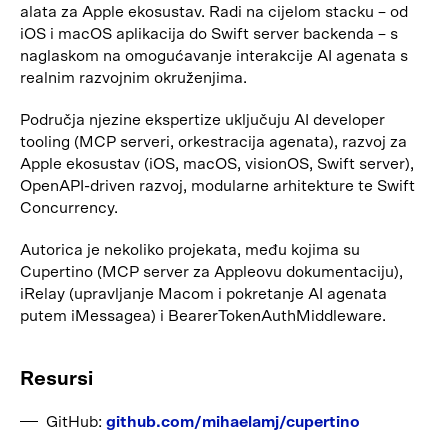
alata za Apple ekosustav. Radi na cijelom stacku – od
iOS i macOS aplikacija do Swift server backenda – s
naglaskom na omogućavanje interakcije AI agenata s
realnim razvojnim okruženjima.
Područja njezine ekspertize uključuju AI developer
tooling (MCP serveri, orkestracija agenata), razvoj za
Apple ekosustav (iOS, macOS, visionOS, Swift server),
OpenAPI-driven razvoj, modularne arhitekture te Swift
Concurrency.
Autorica je nekoliko projekata, među kojima su
Cupertino (MCP server za Appleovu dokumentaciju),
iRelay (upravljanje Macom i pokretanje AI agenata
putem iMessagea) i BearerTokenAuthMiddleware.
Resursi
GitHub:
github.com/mihaelamj/cupertino