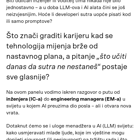
Biti odličan inženjer ili voditelj tima nikada nije bilo
jednostavno – a u doba LLM-ova i AI alata čini se još
neizvjesnijim. Hoće li developeri sutra uopće pisati kod
ili samo promptove?
Što znači graditi karijeru kad se
tehnologija mijenja brže od
nastavnog plana, a pitanje
„što učiti
danas da sutra ne nestaneš“
postaje
sve glasnije?
Na ovom panelu vodimo iskren razgovor o putu od
inženjera (IC-a)
do
engineering managera (EM-a)
u
svijetu u kojem AI preuzima dio posla – ali i otvara nova
vrata.
Dotaknut ćemo se i uloge menadžera u AI (LLM) svijetu:
kako usmjeravati mlade ljude, koje im vještine mogu
donijeti sigurnost (ili nesigurnost) na tržištu rada i što