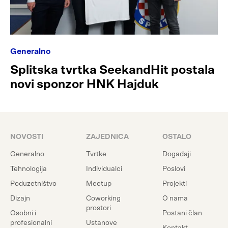
Generalno
Splitska tvrtka SeekandHit postala
novi sponzor HNK Hajduk
NOVOSTI
ZAJEDNICA
OSTALO
Generalno
Tvrtke
Događaji
Tehnologija
Individualci
Poslovi
Poduzetništvo
Meetup
Projekti
Dizajn
Coworking
O nama
prostori
Osobni i
Postani član
profesionalni
Ustanove