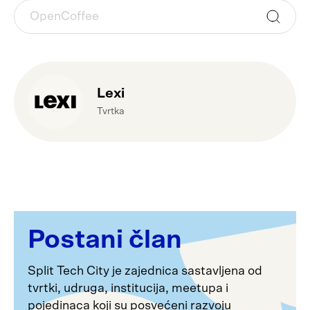
Lexi
Tvrtka
Postani član
Split Tech City je zajednica sastavljena od
tvrtki, udruga, institucija, meetupa i
pojedinaca koji su posvećeni razvoju