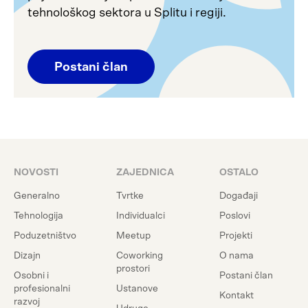
tehnološkog sektora u Splitu i regiji.
Postani član
NOVOSTI
ZAJEDNICA
OSTALO
Generalno
Tvrtke
Događaji
Tehnologija
Individualci
Poslovi
Poduzetništvo
Meetup
Projekti
Dizajn
Coworking
O nama
prostori
Osobni i
Postani član
profesionalni
Ustanove
Kontakt
razvoj