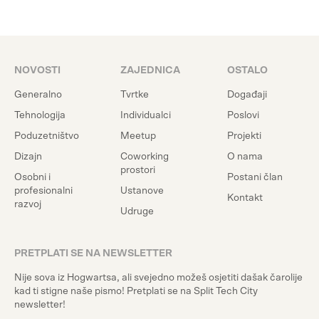
NOVOSTI
ZAJEDNICA
OSTALO
Generalno
Tvrtke
Događaji
Tehnologija
Individualci
Poslovi
Poduzetništvo
Meetup
Projekti
Dizajn
Coworking
O nama
prostori
Osobni i
Postani član
profesionalni
Ustanove
Kontakt
razvoj
Udruge
PRETPLATI SE NA NEWSLETTER
Nije sova iz Hogwartsa, ali svejedno možeš osjetiti dašak čarolije
kad ti stigne naše pismo! Pretplati se na Split Tech City
newsletter!