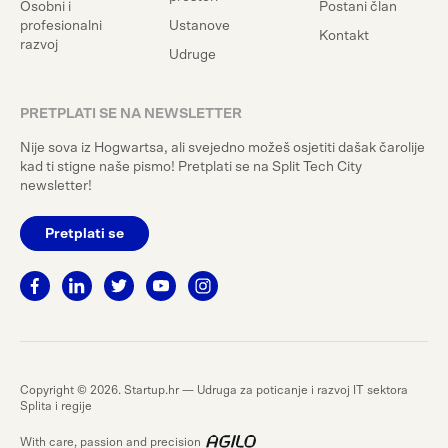
Osobni i
Postani član
profesionalni
Ustanove
Kontakt
razvoj
Udruge
PRETPLATI SE NA NEWSLETTER
Nije sova iz Hogwartsa, ali svejedno možeš osjetiti dašak čarolije
kad ti stigne naše pismo! Pretplati se na Split Tech City
newsletter!
Pretplati se
Copyright © 2026. Startup.hr — Udruga za poticanje i razvoj IT sektora
Splita i regije
With care, passion and precision