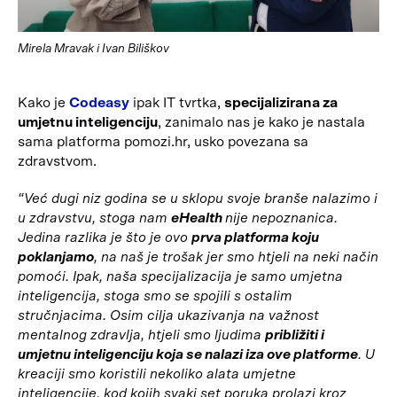
Mirela Mravak i Ivan Biliškov
Kako je
Codeasy
ipak IT tvrtka,
specijalizirana za
umjetnu inteligenciju
, zanimalo nas je kako je nastala
sama platforma pomozi.hr, usko povezana sa
zdravstvom.
“Već dugi niz godina se u sklopu svoje branše nalazimo i
u zdravstvu, stoga nam
eHealth
nije nepoznanica.
Jedina razlika je što je ovo
prva platforma koju
poklanjamo
, na naš je trošak jer smo htjeli na neki način
pomoći. Ipak, naša specijalizacija je samo umjetna
inteligencija, stoga smo se spojili s ostalim
stručnjacima. Osim cilja ukazivanja na važnost
mentalnog zdravlja, htjeli smo ljudima
približiti i
umjetnu inteligenciju koja se nalazi iza ove platforme
. U
kreaciji smo koristili nekoliko alata umjetne
inteligencije, kod kojih svaki set poruka prolazi kroz