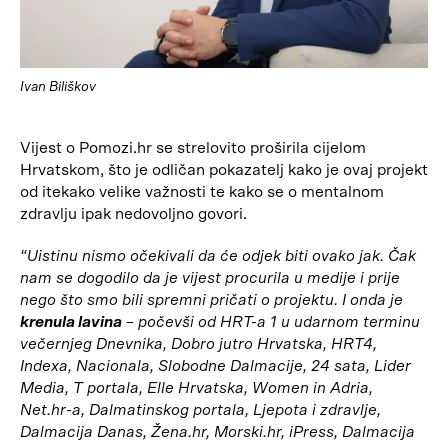
Ivan Biliškov
Vijest o Pomozi.hr se strelovito proširila cijelom
Hrvatskom, što je odličan pokazatelj kako je ovaj projekt
od itekako velike važnosti te kako se o mentalnom
zdravlju ipak nedovoljno govori.
“Uistinu nismo očekivali da će odjek biti ovako jak. Čak
nam se dogodilo da je vijest procurila u medije i prije
nego što smo bili spremni pričati o projektu. I onda je
krenula lavina
– počevši od HRT-a 1 u udarnom terminu
večernjeg Dnevnika, Dobro jutro Hrvatska, HRT4,
Indexa, Nacionala, Slobodne Dalmacije, 24 sata, Lider
Media, T portala, Elle Hrvatska, Women in Adria,
Net.hr-a, Dalmatinskog portala, Ljepota i zdravlje,
Dalmacija Danas, Žena.hr, Morski.hr, iPress, Dalmacija